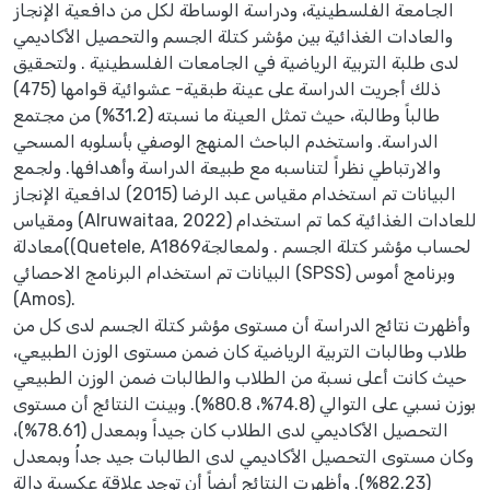
الجامعة الفلسطينية، ودراسة الوساطة لكل من دافعية الإنجاز
والعادات الغذائية بين مؤشر كتلة الجسم والتحصيل الأكاديمي
لدى طلبة التربية الرياضية في الجامعات الفلسطينية . ولتحقيق
ذلك أجريت الدراسة على عينة طبقية- عشوائية قوامها (475)
طالباً وطالبة، حيث تمثل العينة ما نسبته (31.2%) من مجتمع
الدراسة. واستخدم الباحث المنهج الوصفي بأسلوبه المسحي
والارتباطي نظراً لتناسبه مع طبيعة الدراسة وأهدافها. ولجمع
البيانات تم استخدام مقياس عبد الرضا (2015) لدافعية الإنجاز
ومقياس (Alruwaitaa, 2022) للعادات الغذائية كما تم استخدام
معادلة((Quetele, A1869لحساب مؤشر كتلة الجسم . ولمعالجة
البيانات تم استخدام البرنامج الاحصائي (SPSS) وبرنامج أموس
(Amos).
وأظهرت نتائج الدراسة أن مستوى مؤشر كتلة الجسم لدى كل من
طلاب وطالبات التربية الرياضية كان ضمن مستوى الوزن الطبيعي،
حيث كانت أعلى نسبة من الطلاب والطالبات ضمن الوزن الطبيعي
بوزن نسبي على التوالي (74.8%، 80.8%). وبينت النتائج أن مستوى
التحصيل الأكاديمي لدى الطلاب كان جيداً وبمعدل (78.61%)،
وكان مستوى التحصيل الأكاديمي لدى الطالبات جيد جداُ وبمعدل
(82.23%). وأظهرت النتائج أيضاً أن توجد علاقة عكسية دالة