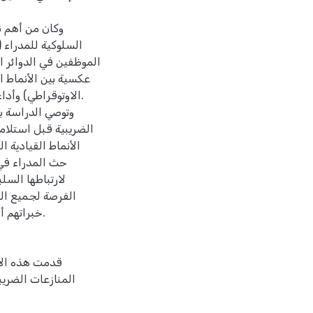
وكان من أهم نتا
السلوكية للمدراء 
الموظفين في الدوائر ال
عكسية بين الأنماط ا
الاوتوقراطي) وأداء
وتوصي الدراسة با
الضريبية قبل استلام
الأنماط القيادية ال
حث المدراء في 
لارتباطها السل
الفرصة لجميع ال
خبراتهم أو مسمياتهم الوظيفية أو حجم مسؤولياتهم، في صناعة القرارات.
قدمت هذه الأ
المنازعات الضريب