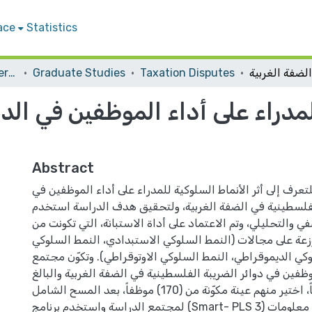
ace
Statistics
Student Theses & Dissertations
Graduate Studies
Taxation Disputes
للمدراء على أداء الموظفين في الدو
Abstract
عرف إلى أثر الأنماط السلوكية للمدراء على أداء الموظفين في
الفلسطينية في الضفة الغربية، ولتحقيق هدف الدراسة استخدم
ي والتحليلي، وتم الاعتماد على أداة الاستبانة، التي تكونت من
 موزعة على مجالات (النمط السلوكي الاستبدادي، النمط السلوكي
وكي الديموقراطي، النمط السلوكي الاوتوقراطي). وتكوّن مجتمع
فين في دوائر الضريبة الفلسطينية في الضفة الغربية والبالغ
عددهم (244) مبحوثاً، اختير منهم عينة مكوّنة من (170) موظفاً، بعد المسح الشامل
لمجتمع الدراسة واستخدم برنامج (Smart- PLS 3) الإحصائي لتحليل معلومات