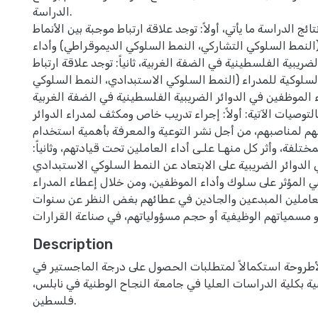
الدراسة.
ئج الدراسة ما يأتي، أولاً: توجد علاقة ارتباط موجبة بين الأنماط
(النمط السلوكي التشاركي، النمط السلوكي الديموقراطي) وأداء
ضريبية الفلسطينية في الضفة الغربية، ثانياً: توجد علاقة ارتباط
لسلوكية للمدراء (النمط السلوكي الاستبدادي، النمط السلوكي
 الموظفين في الدوائر الضريبية الفلسطينية في الضفة الغربية.
لتوصيات الآتية: أولاً: إجراء تدريب خاص ومكثف لمدراء الدوائر
هم لمناصبهم، من أجل نشر التوعية والمعرفة بأهمية استخدام
مختلفة، وأثر كل منهـا علـى أداء العاملين تحت قيادتهم، وثانياً:
الدوائر الضريبية على الابتعاد عن النمط السلوكي الاستبدادي
بي المؤثر على سلوك وأداء الموظفين، ومن خلال إعطاء المدراء
عاملين المبدعين والجادين في عطائهم بغض النظر عن سنوات
Description
طروحة استكمالاً لمتطلبات الحصول على درجة الماجستير في
ية بكلية الدراسات العليا في جامعة النجاح الوطنية في نابلس،
فلسطين.