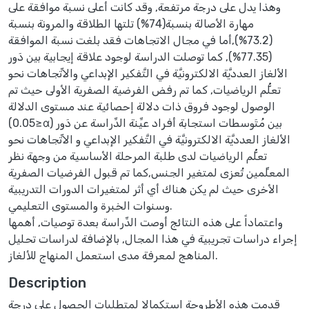
وهذا يدل على درجة مرتفعة, وقد كانت أعلى نسبة موافقة على
مهارة الأصالة بنسبة(74%) تلتها الطلاقة والمرونة بنسبة
(73.2%),أما في مجال الاتجاهات فقد بلغت نسبة الموافقة
(77.35%), كما توصلت الدراسة لوجود علاقة إيجابية بين دَور
الألغاز العدديَّة الالكترونيَّة في التَّفكير الإبداعي والاتِّجاهات نحو
تعلُّم الرياضيات, كما تم رفض الفرضية الصفرية الأولى حيث تم
الوصول لوجود فروق ذات دلالة إحصائية عند مستوى الدلالة
(0.05≥α) بين مُتَوسطات استجابة أفراد عيِّنة الدِّراسة عن دَور
الألغاز العدديَّة الالكترونيَّة في التَّفكير الإبداعي و الاتِّجاهات نحو
تعلُّم الرياضيات لدى طلبة المرحلة الأساسية من وجهة نظر
المعلِّمين تُعزى لمتغير الجنس,كما تم قبول الفرضيات الصفرية
الأخرى حيث لم يكن هناك أي أثر لمتغيرات الدورات التدريبية
وسنوات الخبرة والمستوى التعليمي.
واعتماداً على هذه النتائج أوصت الدِّراسة بعدة توصيات, أهمها
إجراء دراسات تجريبية في هذا المجال, بالإضافة لدراسات تحليل
المناهج لمعرفة مدى استعمل المنهاج للألغاز.
Description
قدمت هذه الأطروحة استكمالا لمتطلبات الحصول على درجة