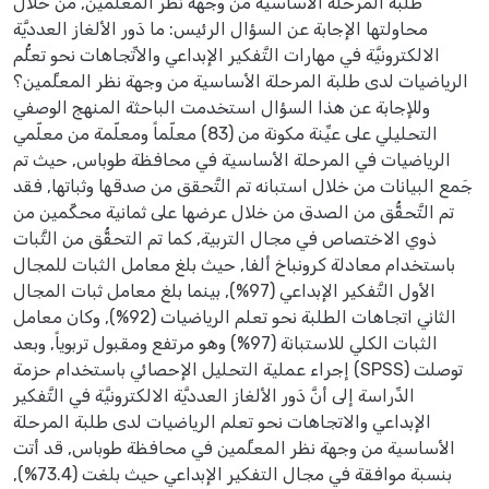
طلبة المرحلة الأساسية من وجهة نظر المعلِّمين, من خلال
محاولتها الإجابة عن السؤال الرئيس: ما دَور الألغاز العدديَّة
الالكترونيَّة في مهارات التَّفكير الإبداعي والاتِّجاهات نحو تعلُّم
الرياضيات لدى طلبة المرحلة الأساسية من وجهة نظر المعلِّمين؟
وللإجابة عن هذا السؤال استخدمت الباحثة المنهج الوصفي
التحليلي على عيِّنة مكونة من (83) معلّماً ومعلّمة من معلّمي
الرياضيات في المرحلة الأساسية في محافظة طوباس, حيث تم
جَمع البيانات من خلال استبانه تم التَّحقق من صدقها وثباتها, فقد
تم التَّحقُّق من الصدق من خلال عرضها على ثمانية محكِّمين من
ذوي الاختصاص في مجال التربية, كما تم التحقُّق من الثَّبات
باستخدام معادلة كرونباخ ألفا, حيث بلغ معامل الثبات للمجال
الأول التَّفكير الإبداعي (97%), بينما بلغ معامل ثبات المجال
الثاني اتجاهات الطلبة نحو تعلم الرياضيات (92%), وكان معامل
الثبات الكلي للاستبانة (97%) وهو مرتفع ومقبول تربوياً, وبعد
إجراء عملية التحليل الإحصائي باستخدام حزمة (SPSS) توصلت
الدِّراسة إلى أنَّ دَور الألغاز العدديَّة الالكترونيَّة في التَّفكير
الإبداعي والاتجاهات نحو تعلم الرياضيات لدى طلبة المرحلة
الأساسية من وجهة نظر المعلِّمين في محافظة طوباس, قد أتت
بنسبة موافقة في مجال التفكير الإبداعي حيث بلغت (73.4%),