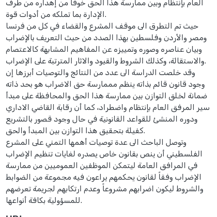
العام بإنتظام وبين ممارسة هذا الحق خوفاً من إهداره من طرف
الإدارة بما تملكه من أدوات قوة.
حيث تم التطرق الى موقف المشرع والقضاء في كل من فرنسا
ومصر والأردن وفلسطين بهذا الصدد من حيث التعريف بالإضراب
وبيان عناصره وصوره وتمييزه عن المفاهيم المشابهة كالاعتصام
والاستقالة، وكذلك الشروط والقيود والاثار المترتبة على الإضراب.
وقد خلصت الدراسة الى عدد من النتائج والتوصيات أبرزها إن
وجود قانون قائم بذاته ينظم مممارسة حق الاضراب هو بحد ذاته
ضمانة لخلق التوازن بين ممارسة هذا الحق والمحافظة على مبدأ
سير المرفق العام بإنتظام واضطراد، كما أن رقابة القاضي الاداري
ودوره المنشئ للقواعد القانونية في حال وجود قصور بالتشريع
كفيلة بتحقيق هذا التوازن بين المبدأ والحق.
وتوصل الباحث الى عدة توصيات أهمها التمني على المشرع
الفلسطيني أن ينص بقانون خاص يصدره لغايات تنظيم الإضراب
في المرافق العامة ليتمكن الموظفين العموميين من ممارسة
الإضراب وفقاً لقانون يحكمهم يراعون فيه مجموعة من الضوابط
والشروط ليكون اضرابهم مشروعاً وعدم ارتكابهم لجريمة تعرضهم
للمسؤولية بكافة أنواعها.