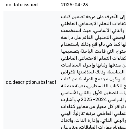
dc.date.issued
2025-04-23
إلى التَّعرف على درجة تضمين كتاب
لكفاءات التعلم الاجتماعي العاطفي
ل والثاني الأساسي، حيث استخدمت
 الوصفي التحليلي القائم على دراسة
يلها كما هي بالواقع وذلك باستخدام
محتوى التي قامت الباحثة بتصميمها
لى كفاءات التعلم الاجتماعي العاطفي
ن صدقها وثباتها وإجراء المعالجات
ة المناسبة، وذلك لملائمتها لأغراض
سة، وتكون مجتمع الدراسة من كتاب
dc.description.abstract
ابع للكتاب الفلسطيني، بعينة متمثلة
ضيات للصفين الأول والثاني الأساسي
بجزأيه للعام الدراسي 2024- 2025م، وأشارت
بة توافر كل معيار من معايير كفاءات
جتماعي العاطفي مرتبة تنازلياً: الوعي
والوعي الذاتي، وإدارة الذات، واتخاذ
مسؤولة، مهارات العلاقات، وبناء على