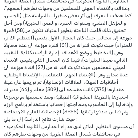
المدارس الثانوية الحكومية في محافظات شمال الضفة الغربية
وعلاقته بالانتماء المهني للمعلمين من وجهات نظرهم أنفسهم"،
كما هدفت التعرف إلى أثر بعض متغيرات الدراسة مثل (الجنس،
والمؤهل العلمي، وسنوات الخبرة، والعمر، المديرية) ومن أجل
تحقيق ذلك قامت الباحثة بتطوير استبانة تتكون من(58) فقرة
موزعة إلى مجالين حيث كان المجال الاول يقيس (التنظيم الذاتي
للمدراء) حيث نكونت فقراته من (31) فقرة موزعه الى عدة محاولا
وهي (التخطيط و وضع الأهداف، إدارة الوقت بكفاءة، التقييم
الذاتي، ضبط المثيرات)، فيما كان المجال الثاني يقيس الانتماء
المهني للمعلمين حيث تكونت فقراته من (27) فقرة موزعه الى
عدة محاور وهي (الإنتماء المهني للمعلمين، الإنضباط الوظيفي،
أخلاقيات المهنة، العلاقات الإنسانية)، تم توزيعها على عينة
مقدارها (375) كانت مقسمه الى (309) معلم و (66) مدير تم
اختيارها بالطريقة العشوائية الطبقية، وبعد تجميعها تم ترميزها
وإدخالها إلى الحاسوب ومعالجتها إحصائيا باستخدام برنامج الرزم
الإحصائية للعلوم الاجتماعية (SPSS) وتم قياس صدقها وثباتها.
حيث شارت نتائج الدراسة إلى ما يلي:
• أن مستوى التنظيم الذاتي لدى مدراء المدارس الثانوية الحكومية
في محافظات شمال الضفة الغربية من وجهات نظرهم كان