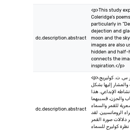
<p>This study exp
Coleridge’s poems,
particularly in “D
dejection and glad
dc.description.abstract
moon and the sky 
images are also u
hidden and half-h
connects the imag
inspiration.</p>
<p>هذه الدراسة هي محاولة لاستكشاف وفهم الترابطات المتعددة والمضامين الرمزية للقمر والسماء في أشعار س. ت. كوليريج،
 والمشار إليها بشكل
شاطه الإبداعي. هذا
ئاب والحزن، فسببهما
شعرية للقمر والسماء
dc.description.abstract
ء الرومانسيين. لقد
 دلالات صورة القمر
نظرة كوليرج للسماء