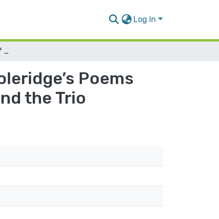
Log In
Symbolic Implications of the Moon and Sky in Coleridge’s Poems with Special Reference to “Dejection: An Ode” and the Trio
Coleridge’s Poems
nd the Trio