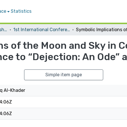
ace
Statistics
Conferences and Workshops
1st International Conference on: "Current Academic Research"
ns of the Moon and Sky in 
ce to “Dejection: An Ode” a
Simple item page
q Al-Khader
4:06Z
4:06Z