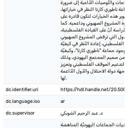
جات والتّوصيات الدّاعية إلى ضرورة
اعة ناطوري كارتا النظر في خياراتها،
وير هذه الخيارات لتكون قادرة على
وة المشروع الصهيوني وداعميه. كما
لدّراسة أنّ على القيادة الفلسطينية،
دّول التي ترفض المشروع الصهيوني
حق الفلسطيني، إعادة النّظر في كيفيّة
 وجود جماعة "ناطوري كارتا"، وكيفيّة
ها من صميم المجتمع اليهودي، وذلك
لتدعيم الموقف الفلسطيني وتعزيز
اجهة دولة الاحتلال والدّول الدّاعمة
لها.
dc.identifier.uri
https://hdl.handle.net/20.500
dc.language.iso
ar
د. عبد الرحيم الشوبكي
dc.supervisor
يجيات الجماعات اليهوديَّة المناهضة