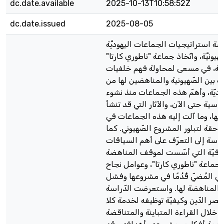
dc.date.available
2025-10-13T10:58:52Z
dc.date.issued
2025-08-05
اسة استراتيجيات الجماعات اليهوديَّة
يونيَّة، واتّخاذ جماعة "ناطوري كارتا"
يَّة، في مسعى لمحاولة فهم خلفيات
قة بين الصّهيونية والمناهضين لها من
وديّة، وأهمّ هذه الجماعات منذ نشوء
ّياسية حتى الآن، والآثار التي قد تنشأ
ليها، وما آلت إليه هذه الجماعات في
لاحقة لتبلور المشروع الصّهيوني. كما
راسة إلى التعرّف على أهم السياقات
الثقافيّة التي أسّست لموقف المناهضة
 جماعة "ناطوري كارتا"، وعوامل نجاح
 في المُضيّ قُدُمًا في مشروعها وفشل
المناهضة لها. واستعرضت الدّراسة
نصر الدّين وكيفيّة توظيفه لخدمة كلا
 خلال القراءة المتباينة والمتناقضة