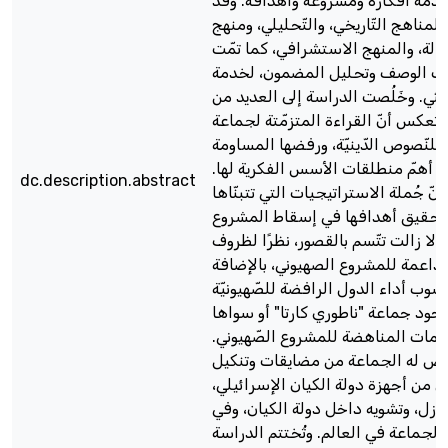
 خدمة أفكاره ومشروعه وأهدافه. وقد
المناهج التّاريخي، والتّحليلي، ومنهج
الة، والمنهج الاستشرافي، كما تمّت
وات الوصف وتحليل المضمون، لخدمة
ثي. وخَلُصت الدراسة إلى العديد من
ي تعكس أنّ القراءة المتزمّتة لجماعة
 للنّصوص الدّينيّة، ورفضها المساومة
لان أهمّ منطلقات الأسس الفكرية لها.
dc.description.abstract
أنّ جُملة الاستراتيجيات التي تتبنّاها
تحقيق أهدافها في إسقاط المشروع
، لا زالت تتّسم بالقصور، نظرًا لظروف
لداعمة للمشروع الصهيوني، بالإضافة
َشوب أداء الدول الرافضة للصّهيونيّة
جود جماعة "ناطوري كارتا" أو سواها
ّمات المناهضة للمشروع الصّهيوني.
رّض له الجماعة من مضايقات وتنكيل
ل من أجهزة دولة الكيان الإسرائيلي،
ازل، وتشويه داخل دولة الكيان، وفي
الجماعة في العالم. وتُختتم الدراسة