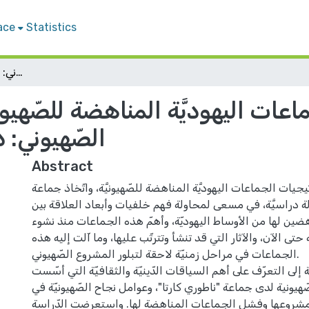
ace
Statistics
استراتيجيات الجماعات اليهوديَّة المناهضة للصّهيونيَّة في مواجهة المشروع الصّهيوني: دراسة لحالة ناطوري كارتا
عات اليهوديَّة المناهضة للصّهيو
الصّهيوني: 
Abstract
جيات الجماعات اليهوديَّة المناهضة للصّهيونيَّة، واتّخاذ جماعة
لة دراسيَّة، في مسعى لمحاولة فهم خلفيات وأبعاد العلاقة بين
هضين لها من الأوساط اليهوديّة، وأهمّ هذه الجماعات منذ نشوء
 حتى الآن، والآثار التي قد تنشأ وتترتّب عليها، وما آلت إليه هذه
الجماعات في مراحل زمنيّة لاحقة لتبلور المشروع الصّهيوني.
 إلى التعرّف على أهم السياقات الدّينيّة والثقافيّة التي أسّست
يونية لدى جماعة "ناطوري كارتا"، وعوامل نجاح الصّهيونيّة في
في مشروعها وفشل الجماعات المناهضة لها. واستعرضت الدّراسة