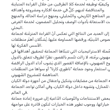
 وكيفيّة توظيفه لخدمة كلا الطرفين، من خلال القراءة المتباينة
والمتناقضة لديهم، كلٌّ في خدمة أفكاره ومشروعه وأهدافه.
ر المناهج التّاريخي، والتّحليلي، ومنهج دراسة الحالة، والمنهج
ّت الاستعانة بأدوات الوصف وتحليل المضمون، لخدمة الغرض
البحثي.
لى العديد من النتائج التي تعكس أنّ القراءة المتزمّتة لجماعة
نّصوص الدّينيّة، ورفضها المساومة عليها، يُشكّلان أهمّ منطلقات
الأسس الفكرية لها.
 جُملة الاستراتيجيات التي تتبنّاها الجماعة لتحقيق أهدافها في
وني برمّته، لا زالت تتّسم بالقصور، نظرًا لظروف تتعلق بالدول
ع الصهيوني، بالإضافة القصور الذي يَشوب أداء الدول الرافضة
في استثمار وجود جماعة "ناطوري كارتا" أو سواها من المنظّمات
المناهضة للمشروع الصّهيوني.
ه الجماعة من مضايقات وتنكيل واعتقال من أجهزة دولة الكيان
للمنازل، وتشويه داخل دولة الكيان، وفي أماكن تواجد الجماعة
في العالم.
ببعض الاستنتاجات والتّوصيات الدّاعية إلى ضرورة إعادة جماعة
 خياراتها، ووجوب تطوير هذه الخيارات لتكون قادرة على مواجهة