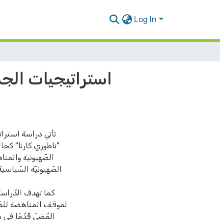
Log In
استراتيجيات الجما
تأتي دراسة استراتي
"ناطوري كارتا" كحا
الصّهيونية والمنا
الصّهيونيّة السّياسية
كما تهدف الدّراسة
لموقف المناهضة للصّه
المُضيّ قُدُمًا 