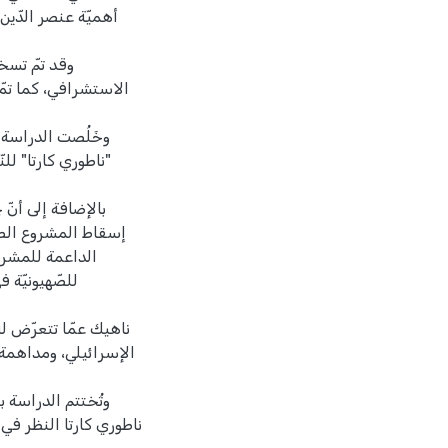
أهميّة عنصر الدّين
وقد تمّ تسخي
الاستشرافي، كما تم
وخَلُصت الدراسة إ
"ناطوري كارتا" لل
بالإضافة إلى أنّ
إسقاط المشروع الصهي
الداعمة للمشرو
للصّهيونيّة 
ناهيك عمّا تتعرّض ل
الإسرائيلي، ومداهمة 
وتُختتم الدراسة 
ناطوري كارتا النظر في