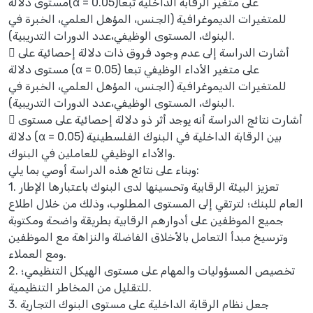
مستوى دلالة(α = 0.05)على متغير الرقابة الداخلية تبعا
للمتغيرات الديموغرافية (الجنس، المؤهل العلمي، الخبرة في
البنوك، المستوى الوظيفي،عدد الدورات التدريبية).
 أشارت الدراسة إلى عدم وجود فروق ذات دلالة إحصائية على
مستوى دلالة (α = 0.05) على متغير الأداء الوظيفي تبعا
للمتغيرات الديموغرافية (الجنس، المؤهل العلمي، الخبرة في
البنوك، المستوى الوظيفي،عدد الدورات التدريبية).
 أشارت نتائج الدراسة أنه يوجد أثر ذو دلالة إحصائية على مستوى
دلالة (α = 0.05) بين الرقابة الداخلية في البنوك الفلسطينية
والأداء الوظيفي للعاملين في البنوك.
وبناء على نتائج هذه الدراسة أوصي بما يلي:
1. تعزيز البيئة الرقابية وتحسينها لدى البنوك باعتبارها الإطار
العام للبنك؛ لترتقي إلى المستوى المطلوب، وذلك من خلال اطلاع
جميع الموظفين على أدوارهم الرقابية بطريقة واضحة ومكتوبة
وترسيخ مبدأ التعامل بالأخلاق الفاضلة والنزاهة مع الموظفين
ومع العملاء.
2. تخصيص المسؤوليات والمهام على مستوى الهيكل التنظيمي؛
للتقليل من المخاطر التنظيمية.
3. جعل نظام الرقابة الداخلية على مستوى البنوك التجارية