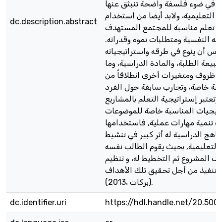
 في ضوء فلسفة واضحة تنبثق عنها
 التعليمية، ولابد أيضا من استخدام
dc.description.abstract
ت تعلم مناسبة للمجتمع المستهدف
ه النفسية ومتطلبات نموه وقدراته.
مدرس أن ينوع في طرقه واستراتيجياته
وطبيعة الطلبة، والمادة الدراسية، وما
 ظروف ومتغيرات أخرى انطلاقاً من
ة خاصة، وتجارب سابقة حول الفرد
وتعتبر إستراتيجية التعلم بالمشاريع
اتيجيات المناسبة خاصة للموضوعات
ب تنمية مهارات عملية, فاستخدامها
اهج الدراسية له أثر كبير في تنشيط
 التعليمية, بحيث يقوم الطالب نفسه
ف المشروع ثم التخطيط له، و تنظيم
لتنفيذ من أجل تحقيق تلك الأهداف
(بركات ،2013).
dc.identifier.uri
https://hdl.handle.net/20.500