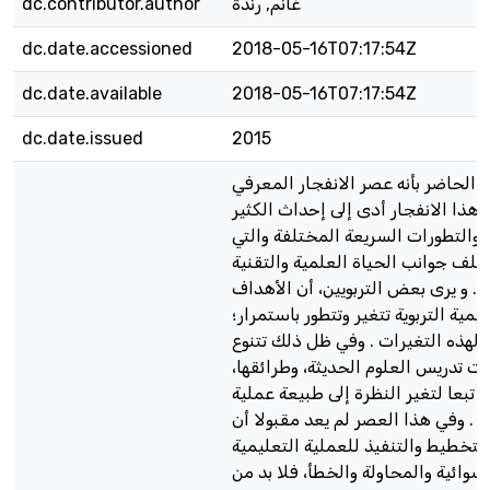
غانم, رندة
dc.contributor.author
dc.date.accessioned
2018-05-16T07:17:54Z
dc.date.available
2018-05-16T07:17:54Z
dc.date.issued
2015
ا الحاضر بأنه عصر الانفجار المعرفي
 هذا الانفجار أدى إلى إحداث الكثير
 والتطورات السريعة المختلفة والتي
لف جوانب الحياة العلمية والتقنية
ة. و يرى بعض التربويين، أن الأهداف
يمية التربوية تتغير وتتطور باستمرار؛
ً لهذه التغيرات . وفي ظل ذلك تتنوع
ت تدريس العلوم الحديثة، وطرائقها،
 تبعا لتغير النظرة إلى طبيعة عملية
م . وفي هذا العصر لم يعد مقبولا أن
لتخطيط والتنفيذ للعملية التعليمية
شوائية والمحاولة والخطأ، فلا بد من