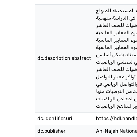
 المستحدثة للمنهاج
لصف العاشر الأساسي المقرر للعام الدراسي 2017/ 2018، وقد اتبع في الدراسة منهجية
ى كتاب الرياضيات للصف العاشر
 الرياضيات؟ 2) ما مدى توافر معيار التمثيل الرياضي في محتوى كتاب
؟ 3) ما مدى توافر معيار التواصل الرياضي
ناهج الرياضيات؟ ولتحقيق هدف
لاستناد بشكل أساسي
dc.description.abstract
م 2000، وتم التحقق من صدق الأداة
ياضيات للصف العاشر
يب، في حين كانت درجة توافر معيار التواصل
مثيل والتواصل الرياضي في
دد من التوصيات منها
يات(NCTM) عند التخطيط
dc.identifier.uri
https://hdl.hand
dc.publisher
An-Najah Nationa