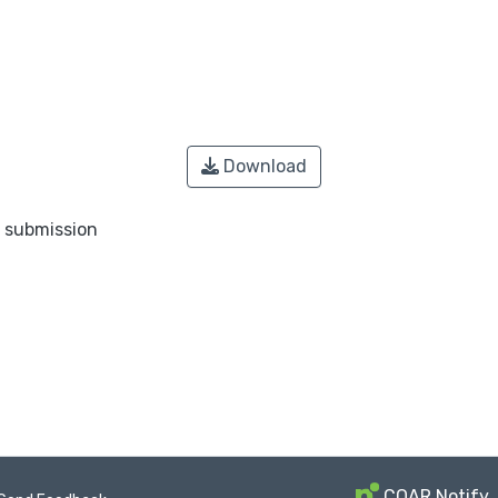
Download
o submission
COAR Notify