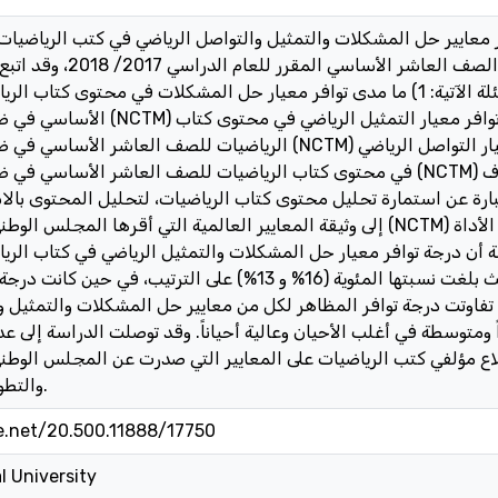
 معايير حل المشكلات والتمثيل والتواصل الرياضي في كتب الرياضيات
الفلسطيني، إذ تكونت عينتها من كتاب ا
البحث الوصفي للإجابة عن الأسئلة الآتية: 1) ما مدى توافر معيار حل المشكلات في محتو
الأساسي في ضوء المعايير العالمية (NCTM) لمناهج
الرياضيات للصف العاشر الأساسي في ضوء المعايير العالمية (NCTM) لمناهج الرياضيات
في محتوى كتاب الرياضيات للصف العاشر الأساسي في ضوء المعايير العالمية (NCTM) لم
عبارة عن استمارة تحليل محتوى كتاب الرياضيات، لتحليل المحتوى با
إلى وثيقة المعايير العالمية التي أقرها المجلس الوطني لمعلمي الرياضيات (NCTM) في العا
سة أن درجة توافر معيار حل المشكلات والتمثيل الرياضي في كتاب الر
الأساسي ضعيفة بشكل عام، حيث بلغت نسبتها المئوية (16% و 13%) على الترت
الية بنسبة مئوية 71%. وقد تفاوتت درجة توافر المظاهر لكل من معايير حل المشكلات والت
ومتوسطة في أغلب الأحيان وعالية أحياناً. وقد توصلت الدراسة إلى ع
 مؤلفي كتب الرياضيات على المعايير التي صدرت عن المجلس الوطني لمعلمي الرياض
والتطوير لمناهج الرياضيات.
le.net/20.500.11888/17750
l University