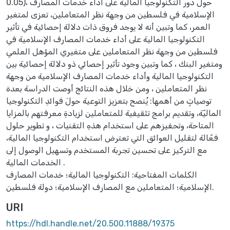
0.05)، حول دور التكنولوجيا المالية على أداء خدمات المصارف
الإسلامية في فلسطين من وجهة نظر المتعاملين، تعزى لمتغير
العمر، كما وتبين أنه لا يوجد فروق ذات دلالة إحصائية في تأثير
التكنولوجيا المالية على أداء خدمات المصارف الإسلامية في
فلسطين من وجهة نظر المتعاملين على متغيري المؤهل العلمي
ومتغير البنك ، كما وتبين وجود تأثير إحصائي ذو دلالة إحصائية بين
التكنولوجيا المالية وأداء خدمات المصارف الإسلامية من وجهة
نظر المتعاملين ، ومن خلال هذه النتائج أوصت الدراسة بعدة
توصياتٍ من أهمها: يُنصح بتعزيز التوعية حولَ فوائدِ التكنولوجيا
الماليّة، وتقديم برامج تثقيفية للمتعاملين لزيادةِ معرفتهم بالمزايا
المتاحة، وتحفيزهم على استخدام هذهِ التقنيات ، و تطوير حلول
فعّالة لتقليل العوائق التي تعترض استخدام التكنولوجيا المالية،
مع التركيز على تحسين تجربة المستخدم وتسهيل الوصول إلى
الخدمات المالية .
الكلمات المفتاحية: التكنولوجيا المالية؛ خدمات المصارف
الإسلامية؛ المتعاملين مع المصارف الإسلامية؛ دولة فلسطين.
URI
https://hdl.handle.net/20.500.11888/19375