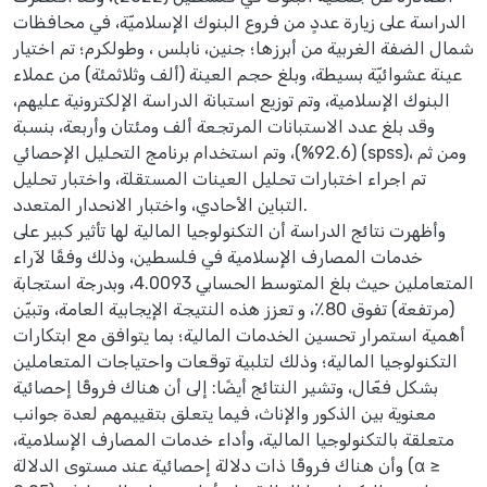
الدراسة على زيارة عددٍ من فروع البنوك الإسلاميّة، في محافظات
شمال الضفة الغربية من أبرزها؛ جنين، نابلس ، وطولكرم؛ تم اختيار
عينة عشوائيّة بسيطة، وبلغ حجم العينة (ألف وثلاثمئة) من عملاء
البنوك الإسلامية، وتم توزيع استبانة الدراسة الإلكترونية عليهم،
وقد بلغ عدد الاستبانات المرتجعة ألف ومئتان وأربعة، بنسبة
(92.6%)، وتم استخدام برنامج التحليل الإحصائي (spss)، ومن ثم
تم اجراء اختبارات تحليل العينات المستقلة، واختبار تحليل
التباين الأحادي، واختبار الانحدار المتعدد.
وأظهرت نتائج الدراسة أن التكنولوجيا المالية لها تأثير كبير على
خدمات المصارف الإسلامية في فلسطين، وذلك وفقًا لآراء
المتعاملين حيث بلغ المتوسط الحسابي 4.0093، وبدرجة استجابة
(مرتفعة) تفوق 80٪، و تعزز هذه النتيجة الإيجابية العامة، وتبيّن
أهمية استمرار تحسين الخدمات المالية؛ بما يتوافق مع ابتكارات
التكنولوجيا المالية؛ وذلك لتلبية توقعات واحتياجات المتعاملين
بشكل فعّال، وتشير النتائج أيضًا: إلى أن هناك فروقًا إحصائية
معنوية بين الذكور والإناث، فيما يتعلق بتقييمهم لعدة جوانب
متعلقة بالتكنولوجيا المالية، وأداء خدمات المصارف الإسلامية،
وأن هناك فروقًا ذات دلالة إحصائية عند مستوى الدلالة (α ≥