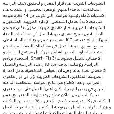
التشريعات الضريبية على قرار المقدر، و لتحقيق هدف الدراسة
استخدمت الباحثة المنهج الوصفي التحليلي، و اعتمدت على
الاستبانة كأداة رئيسية لدراسة, التي تكونت من 44 فقرة موزعة
على مجالات (العامل الشخصي, الإدارة الضريبية, المكلفين و
التشريعات الضريبية, قرار مقدري ضريبة الدخل) وتكون مجتمع
الدراسة من جميع مقدري ضريبة الدخل في محافظات الضفة
الغربية والبالغ عددهم 100 مقدر، حيث تم توزيع اداة الدراسة على
جميع مقدري ضريبة الدخل في محافظات الضفة الغربية، وتم
استخدام اسلوب الحصر الشامل على كامل مجتمع الدراسة, و
استخدم برنامج (Smart- Pls 3) الاحصائي لتحليل معلومات
الدراسة. وتوصلت الباحثة من خلال هذه الدراسة والتحليل
الاحصائي لعدة نتائج وهي: ان العوامل الشخصية، عامل الادارة
الضريبية، المكلفين، التشريعات الضريبية تؤثر في قرار مقدري
الضرائب، وبعد الاطلاع على نتائج الدراسة استطاعت الباحثة
الخروج في بعض التوصيات كان اهمها العمل على تدوير مقدري
ضريبة الدخل من أماكن عملهم وعدم إبقاء المقدر مع نفس
المكلف في كل دورة ضريبية حتى لا تبنى علاقة بينه و بين المكلف
و تؤثر في قراره, و العمل على توعية المكلفين بأهمية ضريبة الدخل
عن طريق اصدار النشرات والكتيبات لتوعية المواطنين بقوانين