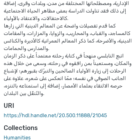
الإدارية، ومصطلحاتها المختلفة من مدن، وبلدات وقرى، إضافة
إلى ذلك فقد تناولت الدراسة بعض مظاهر الحياة الاجتماعية
كالاحتفالات، والاعتقاد بالأولياء.
كما قدم تفصيلات واضحة عن المعالم الدينية التي زارها
كالمساجد، والقباب، والمحاريب، والزوايا، والمزارات، والمقامات
الدينية، والأضرحة، كما ذكر المعالم العمرانية كالأديرة والكنائس
والمدارس والحمامات.
اتبع النابلسي منهجاً في كتابة رحلته معتمداً على ذكر الزمان
والمكان، ومستعيناً بمن رافقوه في رحلته، وسعى من خلال هذه
الرحلات إلى زيارة الأولياء الصالحين والتبرّك بقبورهم؛ لإشباع
الجانب الصوفي في نفسه؛ ممّا انعكس على شعره، علاوة على
حرصه الالتقاء بعلماء الأمصار، إضافة إلى استمتاعه بالتنزه،
والتّنقّل بين البلدان.
URI
https://hdl.handle.net/20.500.11888/21045
Collections
Humanities