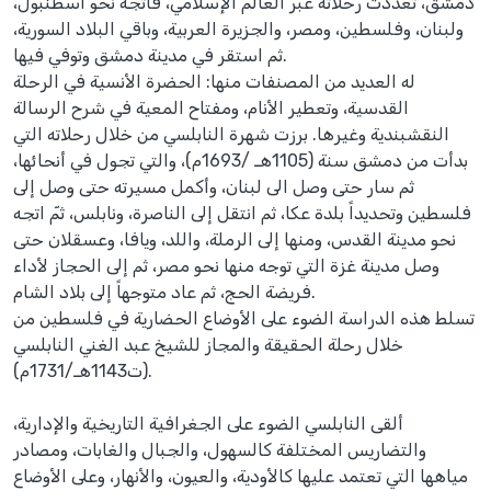
دمشق، تعدّدت رحلاته عبر العالم الإسلامي، فاتجه نحو اسطنبول،
ولبنان، وفلسطين، ومصر، والجزيرة العربية، وباقي البلاد السورية،
ثم استقر في مدينة دمشق وتوفي فيها.
له العديد من المصنفات منها: الحضرة الأنسية في الرحلة
القدسية، وتعطير الأنام، ومفتاح المعية في شرح الرسالة
النقشبندية وغيرها. برزت شهرة النابلسي من خلال رحلاته التي
بدأت من دمشق سنة (1105هـ /1693م)، والتي تجول في أنحائها،
ثم سار حتى وصل الى لبنان، وأكمل مسيرته حتى وصل إلى
فلسطين وتحديداً بلدة عكا، ثم انتقل إلى الناصرة، ونابلس، ثمّ اتجه
نحو مدينة القدس، ومنها إلى الرملة، واللد، ويافا، وعسقلان حتى
وصل مدينة غزة التي توجه منها نحو مصر، ثم إلى الحجاز لأداء
فريضة الحج، ثم عاد متوجهاً إلى بلاد الشام.
تسلط هذه الدراسة الضوء على الأوضاع الحضارية في فلسطين من
خلال رحلة الحقيقة والمجاز للشيخ عبد الغني النابلسي
(ت1143هـ/1731م).
ألقى النابلسي الضوء على الجغرافية التاريخية والإدارية،
والتضاريس المختلفة كالسهول، والجبال والغابات، ومصادر
مياهها التي تعتمد عليها كالأودية، والعيون، والأنهار، وعلى الأوضاع