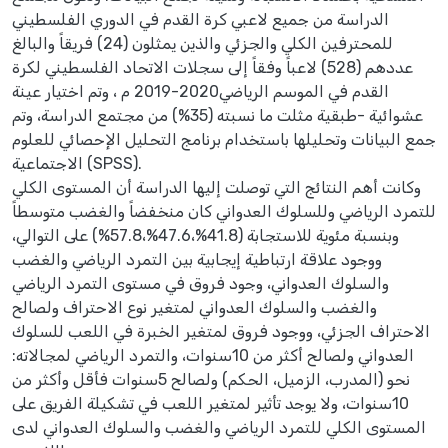
الدراسة من جميع لاعبي كرة القدم في الدوري الفلسطيني
للمحترفين الكلي والجزئي والذين يمثلون (24) فريقاً والبالغ
عددهم (528) لاعباً وفقاً إلى سجلات الاتحاد الفلسطيني لكرة
القدم في الموسم الرياضي2020-2019 م ، وتم اختيار عينة
عشوائية -طبقية مثلت ما نسبته (35%) من مجتمع الدراسة، وتم
جمع البيانات وتحليلها باستخدام برنامج التحليل الإحصائي للعلوم
الاجتماعية (SPSS).
وكانت أهم النتائج التي توصلت إليها الدراسة أن المستوى الكلي
للتمرد الرياضي وللسلوك العدواني كان منخفضاً والغضب متوسطاً
وبنسبة مئوية للاستجابة (41.8%،47.6%،57.8%) على التوالي،
ووجود علاقة ارتباطية إيجابية بين التمرد الرياضي والغضب
والسلوك العدواني، وجود فروق في مستوى التمرد الرياضي
والغضب والسلوك العدواني لمتغير نوع الاحتراف ولصالح
الاحتراف الجزئي، ووجود فروق لمتغير الخبرة في اللعب للسلوك
العدواني ولصالح أكثر من 10سنوات، والتمرد الرياضي لمجالاته:
نحو (المدرب، الزميل، الحكم) ولصالح 5سنوات فأقل وأكثر من
10سنوات، ولا يوجد تأثير لمتغير اللعب في تشكيلة الفريق على
المستوى الكلي للتمرد الرياضي والغضب والسلوك العدواني لدى