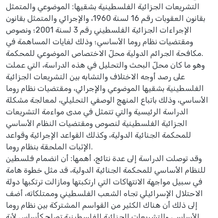
التشريعات الجزائية الفلسطينية بشقيها: الموضوعي والمتمثل
بقانون العقوبات رقم 16 لسنة 1960، والإجرائي والمتمثل بقانون
الإجراءات الجزائية الفلسطيني رقم 3 لسنة 2001؛ ونصوص
ومقتضيات نظام روما الأساسي؛ وذلك لغايات المساهمة في
مكافحة الجرائم الدولية محلّ الاختصاص الموضوعي للمحكمة.
وهو ما كان محلّ البحث والتحليل في هذه الدراسة، التي عملت
على رصد أوجه الاختلاف والتشابه بين التشريعات الجزائية
الفلسطينية بشقيها الموضوعي والإجرائي، ومقتضيات نظام روما
الأساسي، وذلك باتباع المنهج الوصفي التحليلي، لمعالجة مشكلة
الدراسة الرئيسية والتي تتمثل في مدى مواءمة التشريعات
الجزائية الفلسطينية لنصوص ومقتضيات النظام الأساسي
للمحكمة الجنائية الدولية، وكذلك القواعد الإجرائية وقواعد
الإثبات الملحقة بنظام روما.
وقد توصلت الدراسة إلى عدة نتائج، أهمها: أن انضمام فلسطين
للنظام الأساسي للمحكمة الجنائية الدولية، قد مثل خطوة هامة
في سبيل مواجهة الانتهاكات التي ارتكبتها ومازالت ترتكبها دولة
الاحتلال الإسرائيلي تجاه الشعب الفلسطيني وممتلكاته، أضف
إلى ذلك أن هناك الكثير من القواسم المشتركة بين نظام روما
الأساسي والتشريعات الجزائية الفلسطينية تصلح كأساس لأية