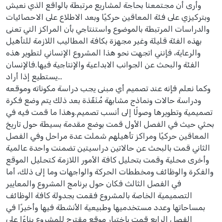
وأرى أن مجتمعنا بحاجة لمشاريع مرتبطة بالواقع الذي نعيش
وبتركيزي على فئة المعاقين حركيًا وبعد الاطلاع على الاحصائيات
والدراسات المرتبطة بالموضوع واستنتاجي بأن المراكز التي تعنى
بهذه الفئة قليلة وغير مجهزة بكافة المطاليب اللازمة للتأهيل
والرعاية، فإنني اتجهت نحو هذا المشروع الإنساني لتطوير هذه
الفئة والبحث عن الجوانب الابداعية والإنتاجية فيها.فالإنسان
يستطيع إذا أراد…
وكما نعلم فإنه عند تصميم أي مبنى يجب دراسة مكوناته وموقعه
ودراسة حالات ونماذج مشابهة مُنَفّذة بعد ذلك يتم وضع فكرة
تصميمية وتطويرها وصولًا إلى أنسب تصميم.وهذا ما قمت فيه في
بحثي حيث في الفصل الأول قمت بوضع مقدمة بسيطة حول تاريخ
المعاقين حركيًا ومراكز تأهيلهم شملت عدة مراحل وفي الفصل
الثاني قمت بالبحث عن حالاتين دراسيتين تضمنت واحدة عالمية
وأخرى محلية وقمت بتحليل كافة الأمور اللازمة كتحليل الموقع
والفكرة والوظائف ومخططات الحركة والواجهات وما إلى ذلك، أما
في الفصل الثالث فكان حول برنامج المشروع والمعايير
التصميمية الخاصة بالمشروع فقمت بجدولة كافة الوظائف
بمساحاتها وعدد مستخدميها وطبيعية الأنشطة فيها وأخيرًا في
الفصل الرابع قمت باختيار موقع مقترح للمشروع بناءًا على