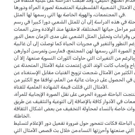
خدام المنهج الكيفي، وقد طبقت الدراسة على عينية منتقاة من
لامثال الشعبية الفلسطينية المتضمنة لصورة المرأة ودورها
في المجتمعات، والهوية الخاصة بها التي رسمها لها المثل.
احثة في هذه الدراسة إلى أن للمثل الشعبي دورا كبيرا في رسم
بر مراحل حياتها المختلفة، لاحقتها منذ الولادة وحتى الممات
 وقراءات وتحليل المثل الشعبي على مدى الزمان جعل الدور
غم التطور والتغير في مجريات الحياة كما توصلت إلى أن غالبية
ع الصورة التي رسمها لهن المجتمع، فمارسن وتمرسن أدوارهن
وبالرغم من التغيرات التي حاولت الثورات النسوية صنعها، إلا أن
 وإنجاب كانت الوتد الذي إعتمدت عليه الأمثال المتحدثة عن
 الكثير من الأمثال شجعت تزويج الفتيات مقابل الإستغناء عن
في الحصول على درجات عالية من العلم، توافقا مع الكثير من
الأمثال التي قللت قيمة الشهادة العلمية للفتاة.
تجت الباحثة ضرورة الحرص على نقل الصورة الإيجابية للمرأة،
عات في الأدوار كافة بالإضافة إلى التوعية والتثقيف عن طريق
دوات خاصة بالنساء لمحاولة التخفيف من بعض اشكال الثقافة
الخاطئة.
 الباحثة فكانت تتمحور حول ضرورة تفعيل دور الإعلام لتسليط
 التي صنعتها وأحرزتها النساء،من خلال بث قصص الأمثال التي