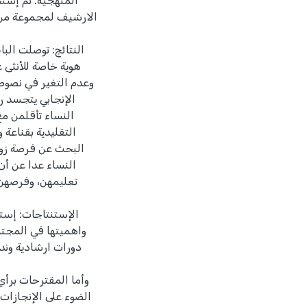
المنهجية: تم إست
الارشيف لمجموعة من ا
النتائج: توصلت الب
هوية خاصة للأنثى ع
وعدم التغير في نصوص
الإنجابي يتجسد ر
النساء تأقلمن م
التقليدية بقناعة 
البحث عن فرصة زواج
النساء عدا عن أن
تعليمهن، وفرصهن 
الإستنتاجات: إستن
واهميتها في المجتم
دورات ارشادية ون
وأما المقترحات برأي
الضوء على الإنجازات