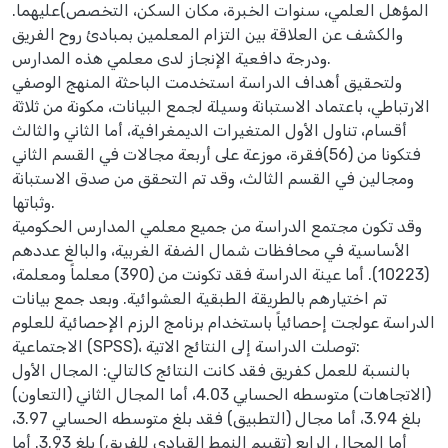
المؤهل العلمي، سنوات الخبرة، مكان السكن، التخصص)عليهما.
والكشف عن العلاقة بين التزام المعلمين بمبادئ روح الفريق
ودرجة دافعية الإنجاز لدى معلمي هذه المدارس.
ولتحقيق أهداف الدراسة استخدمت الباحثة المنهج الوصفي
الارتباطي، باعتماد الاستبانة وسيلة لجمع البيانات، مكونة من ثلاثة
أقسام، تناول الأول المتغيرات الديمغرافية، أما الثاني والثالث
فتكونا من (56)فقرة، موزعة على أربعة مجالات في القسم الثاني
ومجالين في القسم الثالث، وقد تم التحقق من صدق الاستبانة
وثباتها.
وقد تكون مجتمع الدراسة من جميع معلمي المدارس الحكومية
الأساسية في محافظات شمال الضفة الغربية، والبالغ عددهم
(10223). أما عينة الدراسة فقد تكونت من (390) معلماً ومعلمة،
تم اختيارهم بالطريقة الطبقية العشوائية. وبعد جمع بيانات
الدراسة عولجت إحصائياً باستخدام برنامج الرزم الإحصائية للعلوم
الاجتماعية (SPSS)، توصلت الدراسة إلى النتائج الاتية:
بالنسبة للعمل كفريق فقد كانت النتائج كالتالي: المجال الأول
(الاتجاهات) متوسطه الحسابي 4.03، أما المجال الثاني (التعاون)
بلغ 3.94، أما مجال (التطبيق) فقد بلغ متوسطه الحسابي 3.97،
أما المجال الرابع (تقييم النمط القيادي للفريق) بلغ 3.93. أما