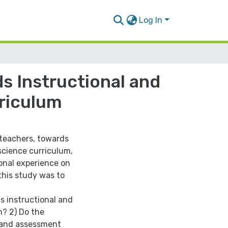
Log In
s Instructional and
rriculum
 teachers, towards
science curriculum,
ional experience on
this study was to
s instructional and
m? 2) Do the
l and assessment