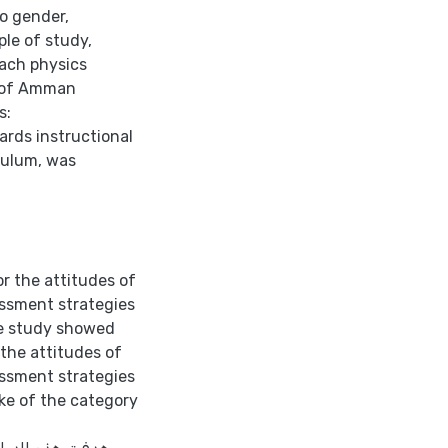
to gender,
ple of study,
each physics
s of Amman
s:
ards instructional
culum, was
or the attitudes of
essment strategies
he study showed
 the attitudes of
essment strategies
ake of the category