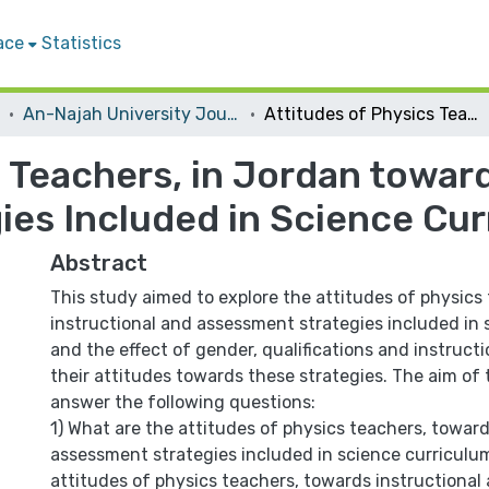
ace
Statistics
An-Najah University Journal for Research - B (Humanities)
Attitudes of Physics Teachers, in Jordan towards Instructional and Assessment Strategies Included in Science Curriculum
 Teachers, in Jordan toward
es Included in Science Cu
Abstract
This study aimed to explore the attitudes of physics
instructional and assessment strategies included in 
and the effect of gender, qualifications and instruct
their attitudes towards these strategies. The aim of 
answer the following questions:
1) What are the attitudes of physics teachers, toward
assessment strategies included in science curriculu
attitudes of physics teachers, towards instructiona