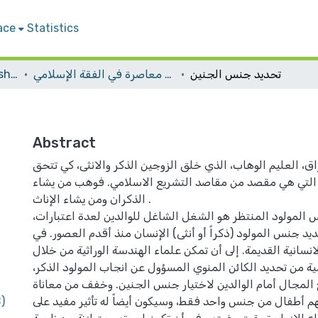
ace
Statistics
تحديد جنس الجنين
المؤتمر الدولي التاسع لكلية الشريعة بعنوان : "قضايا طبية معاصرة في الفقة الإسلامي".
Conferences and Workshops
Abstract
اق، العليم الوهاب، الذي خلق الزوجين الذكر والانثى، كي تتحق
 التي هي مقصد من مقاصد التشريع الاسلامي. فوهب من يشاء
الذكران ومن يشاء الإناث .
المولود المنتظر هو الشغل الشاغل للوالدين لعدة اعتبارات،
 جنس المولود (ذكراً أو أنثى) الإنسان منذ أقدم العصور. في
سانية القديمة. إلى أن تمكن علماء الهندسة الوراثية من خلال
ة من تحديد الكائن المنوي المسؤول عن انجاب المولود الذكر،
المجال أمام الوالدين لاختيار جنس الجنين. وخفف من معاناة
)
يهم أطفال من جنس واحد فقط، وسيكون أيضاً له تأثير مفيد على