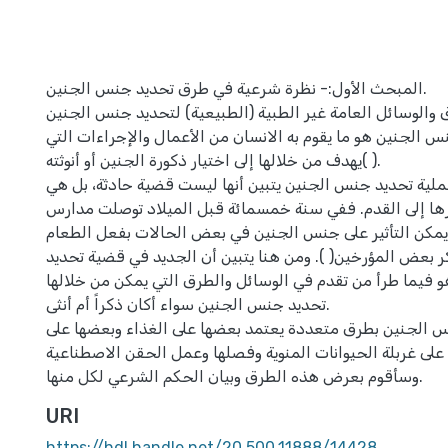
المبحث الأول:- نظرة شرعية في طرق تحديد جنس الجنين.
 والوسائل العامة غير الطبية (الطبيعية) لتحديد جنس الجنين.
 الجنين هو ما يقوم به الانسان من الأعمال والإجراءات التي
يهدف من خلالها إلى اختيار ذكورة الجنين أو أنوثته( ).
ملية تحديد جنس الجنين يتبين أنها ليست قضية حادثة، بل هي
ها إلى القدم. ففي سنة خمسمائة قبل الميلاد توصلت مدارس
ه يمكن التأثير على جنس الجنين في بعض الحالات بفعل الطعام
كر بعض المؤرخين( ). ومن هنا يتبين أن الجديد في قضية تحديد
 فيما طرأ من تقدم في الوسائل والطرق التي يمكن من خلالها
تحديد جنس الجنين سواء أكان ذكراً أم أنثى.
نس الجنين بطرق متعددة يعتمد بعضها على الغذاء وبعضها على
على غربلة الحيوانات المنوية وفصلها وعمل الحقن الاصطناعية
وسأقوم بعرض هذه الطرق وبيان الحكم الشرعي لكل منها.
URI
https://hdl.handle.net/20.500.11888/14428