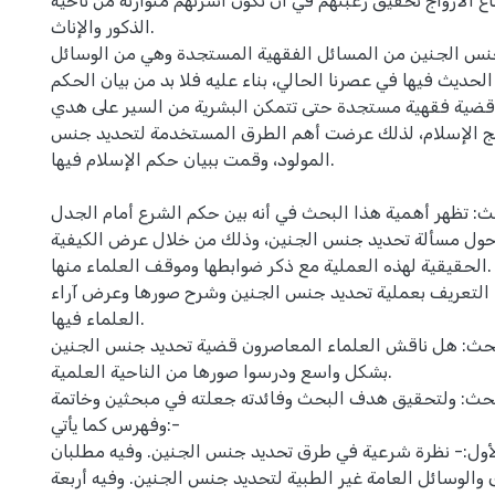
ع الازواج تحقيق رغبتهم في أن تكون اسرتهم متوازنة من ناحية
الذكور والإناث.
جنس الجنين من المسائل الفقهية المستجدة وهي من الوسائل
الحديث فيها في عصرنا الحالي، بناء عليه فلا بد من بيان الحكم
قضية فقهية مستجدة حتى تتمكن البشرية من السير على هدي
نهج الإسلام، لذلك عرضت أهم الطرق المستخدمة لتحديد جنس
المولود، وقمت ببيان حكم الإسلام فيها.
بحث: تظهر أهمية هذا البحث في أنه بين حكم الشرع أمام الجدل
 حول مسألة تحديد جنس الجنين، وذلك من خلال عرض الكيفية
الحقيقية لهذه العملية مع ذكر ضوابطها وموقف العلماء منها.
ث: التعريف بعملية تحديد جنس الجنين وشرح صورها وعرض آراء
العلماء فيها.
لبحث: هل ناقش العلماء المعاصرون قضية تحديد جنس الجنين
بشكل واسع ودرسوا صورها من الناحية العلمية.
بحث: ولتحقيق هدف البحث وفائدته جعلته في مبحثين وخاتمة
وفهرس كما يأتي:-
أول:- نظرة شرعية في طرق تحديد جنس الجنين. وفيه مطلبان.
والوسائل العامة غير الطبية لتحديد جنس الجنين. وفيه أربعة