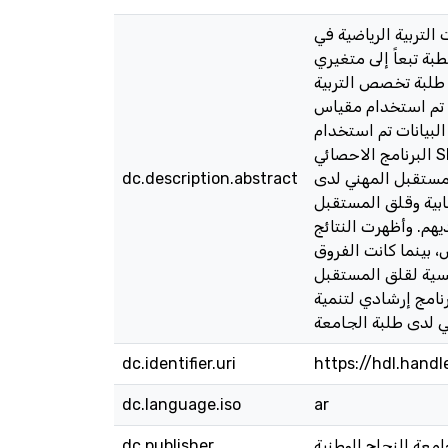
لتربية الرياضية في
ة تبعاً إلى متغيري
نة طبقية عشوائية قوامها (151) طالباً وطالبة من طلبة تخصص التربية
ات تم استخدام مقياس
قبل المهني، ولمعالجة البيانات تم استخدام
البرنامج الاحصائي SPSS. وأظهرت النتائج ان أكثر السمات الشخصية شيوعاً لدى طلبة التربية الرياضية كانت سمة الانبساطية بمتوسط
3.6)، وأن المستوى الكلي لقلق المستقبل المهني لدى
dc.description.abstract
ن سمة العصابية وقلق المستقبل
يهم. وأظهرت النتائج
 بينما كانت الفروق
فسية لقلق المستقبل
رنامج إرشادي لتنمية
dc.identifier.uri
https://hdl.hand
dc.language.iso
ar
معة النجاح الوطنية
dc.publisher