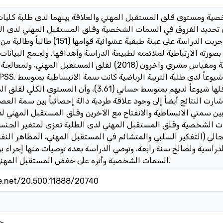
ة ومستوى قلق المستقبل المهني والعلاقة بينهما لدى طلبة كليات ا
تحديد الفروق في السمات الشخصية وقلق المستقبل المهني لدى الطب
الجنس والسنة الدراسية. لتحقيق ذلك أجريت الدراسة على عي
صورته الارتباطية لملائمته لطبيعة الدراسة وأهدافها. ولجمع البيان
سعادة وشاهين (2024) للسمات الشخصية ومقياس مشري وآخرون (2018) لقلق المست
حسابي (3.75)، بينما كانت سمة العصابية أقلها شيوعاً لديهم بمتوسط حسابي (1
 كانت مرتفعاً وبمتوسط حسابي (3.77). وأشارت النتائج أيضاً إلى وجود علاقة طردية دالة إحصائياً بي
بين سمتي الانبساطية والانفتاح مع الآخرين وقلق المستقبل المهني لد
مات الشخصية وقلق المستقبل المهني لدى الطلبة تعزى لمتغير الجنس،
جالي (التفكير السلبي والمتشائم في المستقبل المهني، المظاهر الن
الدراسية ولصالح سنة رابعة. وتوصي الدراسة بعدة توصيات منها إجراء ب
السمات الشخصية وأثره على خفض المستقبل المهني لدى طلبة الجامعة.
le.net/20.500.11888/20740
جا