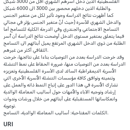
الفلسطينية الذين دخل أُسرهم الشهري أقل من 3000 شيكل
والطلبة الذين دخلهم محصور بين 3000 الى 6000 شيكل.
كما أظهرت نتائج الدراسة وجود تأثير لكل من متغير الجنس
والدخل الشهري للأسرة (حيث أنَّ متغير الجنس يؤثر في مجالي
التسامح الاجتماعي والجندري وفي الدرجة الكلية للتسامح أما
فيما يتعلق بمتغير مستوى الدخل أوضحت نتائج الدراسة أن أُسر
الطلبة من ذوي الدخل الشهري المرتفع يميل أبنائهم الى التسامح
الثقافي أكثر من غيرهم.
وقد خرجت الدراسة بعدد من التوصيات بناءا على نتائجها، خرجت
الدراسة بعدد من التوصيات منها، ضرورة الحفاظ على نمط التنشئة
الأُسرية الديمقراطية السائد لدى الأسرة الفلسطينية وتعزيزه
وتنميته وتوافق كافة مؤسسات التنشئة الأُسرية الأُخرى التي
تشارك الأُسرة في هذا الدور على إتباع النمط ذاته والعمل على
إرشاد وتوجيه الآباء والأُمهات حول أساليب المعاملة الوالدية
وانعكاساتها المستقبلية على أبنائهم من خلال ورشات وندوات
توعوية.
الكلمات المفتاحية: أساليب المعاملة الوالدية، التسامح.
URI