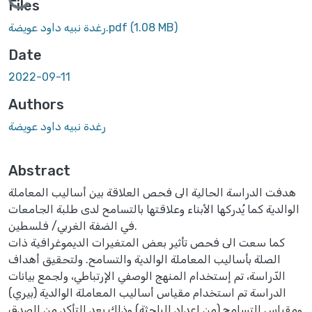
Loading...
Files
(1.08 MB)
رغدة نبيه داود عويضة.pdf
Date
2022-09-11
Authors
رغدة نبيه داود عويضة
Abstract
هدفت الدراسة الحالية الى فحص العلاقة بين أساليب المعاملة
الوالدية كما يُدركها الأبناء وعلاقتها بالتسامح لدى طلبة الجامعات
في الضفة الغربي/ فلسطين.
كما سعت الى فحص تأثير بعض المتغيرات الديموغرافية ذات
الصلة بأساليب المعاملة الوالدية والتسامح. ولتحقيق أهداف
الدّراسة، تم إستخدام المنهج الوصفي الإرتباطي، ولجمع بيانات
الدراسة تم استخدام مقياس أساليب المعاملة الوالدية (بيري)
ومقياس التسامح (من إعداد الباحثة) وذلك بعد التأكد من الصدق