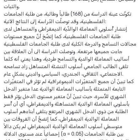
والثبات.
تكونَّت عينة الدراسة من (168) طالباً وطالبة، من طلبة الجامعات
الفلسطينية، وقد توصلّت الدّراسة إلى النتائج الآتية:
إنتشار أُسلوبي المعاملة الوالدِّية الديمقراطي والمتساهل لدى
طلبة الجامعات الفلسطينية، كما إتضَّحَ أنَّ جميع مستويات
مجالات التسامح والدرجة الكلية لدى طلبة الجامعات الفلسطينية
جاءت جميعها مرتفعة. وتوصلت الدراسة الى أن العلاقة بين
أساليب المعاملة الوالدية والتسامح طردية، وهذا يعني أنه كلما
تلقى الطالب الجامعي أسلوب التنشئة المتساهل زاد تسامحه
الاجتماعي، الثقافي، الجندري، السياسي والديني بشكلٍ عام.
كما تبينّ أن جميع المتغيّرات الديموغرافية لم تؤثر في المتغيّرات
التابعة المتمثلة بأساليب المعاملة الوالدية عدا متغير الدخل
الشهري للأُسرة، حيث تبينّ أنَّ متغير مستوى الدخل يؤثر فقط
بأسلوبي المعاملة الوالدية المتساهلة والديمقراطي، أي أن أُسر
الطلبة من ذوي الدخل الشهري المرتفع يتلقى أبناءهم أسلوب
المعاملة الوالدية الديمقراطي، كما إتضحَّ أن الفروقات بين
متوسطي أسلوب المعاملة الوالدية الديمقراطي لم يكن دالاً
إحصائياً عند مستوى الدلالة (α = 0.05) بين طلبة الجامعات