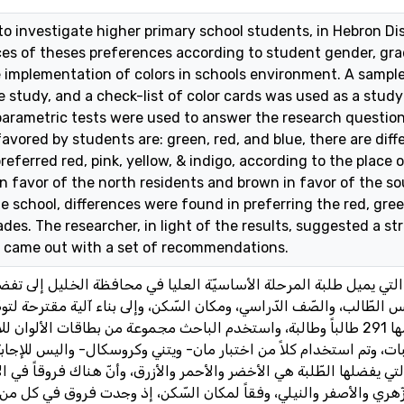
o investigate higher primary school students, in Hebron Dist
es of theses preferences according to student gender, grad
e implementation of colors in schools environment. A sampl
e study, and a check-list of color cards was used as a study t
arametric tests were used to answer the research questio
avored by students are: green, red, and blue, there are diff
eferred red, pink, yellow, & indigo, according to the place 
in favor of the north residents and brown in favor of the so
e school, differences were found in preferring the red, gree
ades. The researcher, in light of the results, suggested a s
 came out with a set of recommendations.
التي يميل طلبة المرحلة الأساسيّة العليا في محافظة الخليل إلى تف
لطّالب، والصّف الدّراسي، ومكان السّكن، وإلى بناء آلية مقترحة لتوظ
المدرسيّة. طبقت الدّراسة على عيّنة قوامها 291 طالباً وطالبة، واستخدم الباحث مجموعة من بطاقات 
بات، وتم استخدام كلاً من اختبار مان- ويتني وكروسكال- واليس للإجا
تي يفضلها الطّلبة هي الأخضر والأحمر والأزرق، وأنّ هناك فروقاً في ا
ّهري والأصفر والنيلي، وفقاً لمكان السّكن، إذ وجدت فروق في كل من