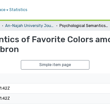
ace
Statistics
An-Najah University Journal for Research - B (Humanities)
Psychological Semantics of Favorite Colors among Higher Primary Stage Children in Hebron
tics of Favorite Colors am
ebron
Simple item page
1:42Z
1:42Z