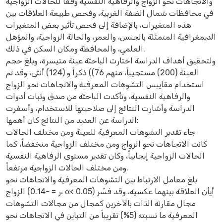
والاتجاهات نحو الزواج والرفاهية النفسية وفقاً للحالات الزواجية
في محافظات شمال الضفة الغربية، وفحص طبيعة العلاقات بين
هذه المتغيرات، بالإضافة إلى فحص تأثير بعض المتغيرات
الديمغرافية المتمثلة بالجنس، والعمر، والحالة الزواجية، والمؤهل
العلمي، والمحافظة ومكان السكن في ذلك.
ولتحقيق أهداف الدراسة اختارت الباحثة عينة متيسرة، وبلغ حجم
العينة (200) مستجيباً، منهم 76)) ذكراً و (124) أنثى، وقد تم
استخدام مقاييس التشوهات المعرفية والاتجاهات نحو الزواج
والرفاهية النفسية، وتأكدت الباحثة من صدق وثبات أدوات
الدراسة وأشارت النتائج إلى صلاحيتها للاستخدام، وأسفرت
الدراسة عن العديد من النتائج كان أهمها:
جاء تقدير التشوهات المعرفية للعينة ومن مختلف الحالات
الزواجية منخفضاً، كما ‎كانت الاتجاهات نحو الزواج ومن مختلف
الحالات الزواجية إيجابياً، وكان تقدير مستوى الرفاهية النفسية
ومن مختلف الحالات الزواجية مرتفعاً.
بلغ معامل الارتباط بين التشوهات المعرفية والاتجاهات نحو
الزواج (ر = -0.14، α< 0.05) أيأن العلاقة بينهما عكسية، وقد فسّر
مجال مقارنة الذات بالآخرين كمجال من مجالات التشوهات
المعرفية ما نسبته (5%) تقريباً من التباين في الاتجاهات نحو