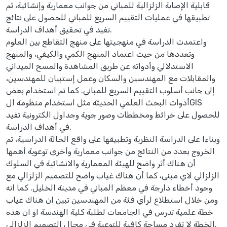
قابلية الإصابة الزلزالية للمباني من جوانب معمارية وإنشائية، ثم
تطبيقها في عمليات التقييم السريع للمباني للحصول على نتائج
تفيد في تحقيق أهداف الدراسة.
واعتمدت الدراسة في منهجيتها على منهج التقاطع بين العلوم
وتعددها من حيث اعتماد المنهج الكمي والكيفي، والمنهج
الاستدلالي وأدواته عن طريق المشاهدة والمسح الميداني
والمقابلات مع المهندسين والسكان وعمل إستبيان للمهندسين،
إلى جانب أسلوب التقييم السريع للمباني. كما تم استخدام بعض
أدوات البحث العلمي الحديثة مثل استخدام منظومة الGIS
للحصول على خرائط ومخططات وصور جوية وجداول الكترونية تفيد
في أهداف الدراسة.
وبناءا على الدراسة النظرية وتطبيقها على واقع الحالة الدراسية، تم
الخروج بعدد من النتائج من جوانب معمارية وأخرى توعوية أهمها
أن هناك أثر واضح للهيئة المعمارية والانشائية في السلوك
الزلزالي لاي مبنى، كما أن هناك غياب واضح للتصميم الزلزالي مع
وجود أخطاء دارجة في معظم المباني في مدينة الخليل. كما انه
ومن خلال استطلاع لرأي فئة من المهندسين تبين ان هناك غياب
خطة علمية تدرس في الجامعات لطلبة كلية الهندسة او ان هذه
الخطة لا تفرد مساحة كافية للتوعية في مجال التصميم الزلزالي.