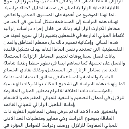
الزلزالي لأنماط المباني الدارجة في فلسطين، وتقييم زلزالي سريع
لقابلية الاصابة الزلزالية لمبان في مدينة الخليل كحالة دراسية،
لما لهذا الموضوع من أهمية على المستوى المحلي والعالمي.
تهدف هذه الدراسة إلى المساهمة بشكل أساسي في الحد من
مخاطر الكوارث الزلزالية، وذلك من خلال إجراء دراسات زلزالية
لأنماط المباني الدارجة في فلسطين بتقييم زلزالي سريع لعينة من
هذه المباني، وإمكانية تعميم ذلك على معظم المناطق والمدن
الفلسطينية التي تستخدم نفس انماط البناء، بهدف تشكيل قاعدة
بيانات لعمل سيناريوهات لتقييم المخاطر الزلزالية المحتملة
والعمل على تجنبها، كما تساهم ايضا في تطوير خطط وطنية شاملة
للحد من مخاطر الزلازل في المستقبل، وبذلك تفادي الخسائر
البشرية والمادية والمساهمة في تحقيق التنمية المستدامة.
كما وتهدف هذه الدراسة الى تشجيع المكاتب والشركات الهندسية
والمؤسسات ذات العلاقة للالتزام بمعايير المباني المقاومة
للزلازل في أعمال التصميم والتنفيذ للمباني المقترحة، والاهتمام
بإعادة التأهيل الزلزالي للمباني القائمة.
ولتحقيق هذه الاهداف تم عرض بعض المفاهيم النظرية ذات
العلاقة بموضوع الدراسة وهي معايير ومتطلبات الحد الادنى
للمباني المقاومة للزلازل، ووصف ودراسة للعوامل المؤثرة في