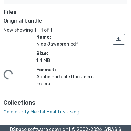
Files
Original bundle
Now showing
1 - 1 of 1
Name:
Nida Jawabreh.pdf
Size:
1.4 MB
Format:
ing...
Adobe Portable Document
Format
Collections
Community Mental Health Nursing
DSpace software
copyright © 2002-2026
LYRASIS