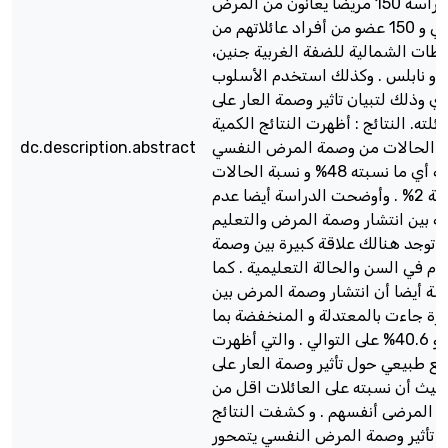
عينات الدراسة 150 مريضا يعانون من المرض
النفسي و 150 عضو من أفراد عائلاتهم من
فظات الشمالية للضفة الغربية جنين
 و نابلس . وكذلك استخدم الأسلوب
ي وذلك لتبيان تاثير وصمة العار على
لته. النتائج : أظهرت النتائج الكمية
dc.description.abstract
 الحالات من وصمة المرض النفسي
كانت متوسطة أي ما نسبته 48% و نسبة الحالات
المستعصية 2% . وأوضحت الدراسة أيضا عدم
ة بين انتشار وصمة المرض والتعليم
ا توجد هنالك علاقة كبيرة بين وصمة
م في السن والحالة التعليمية . كما
سة أيضا أن انتشار وصمة المرض بين
سرة جاءت بالمعتدلة و المنخفضة بما
نسبته 21.3% و 40.6% على التوالي . والتي أظهرت
يع طبيعي حول تأثير وصمة العار على
حيث أن نسبته على العائلات اقل من
ى المرضى أنفسهم . و كشفت النتائج
أن تأثير وصمة المرض النفسي يتمحور