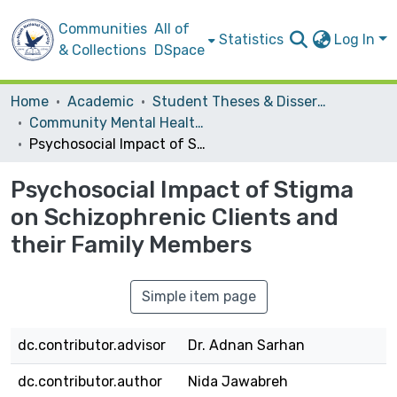
Communities
All of
Statistics
Log In
& Collections
DSpace
Home
Academic
Student Theses & Dissertations
Community Mental Health Nursing
Psychosocial Impact of Stigma on Schizophrenic Clients and their Family Members
Psychosocial Impact of Stigma
on Schizophrenic Clients and
their Family Members
Simple item page
dc.contributor.advisor
Dr. Adnan Sarhan
dc.contributor.author
Nida Jawabreh