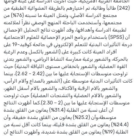
الجامعة العربية الأمريكية، حيث أجريت الدراسة على عينة قوامها
(242) طالباً وطالبة، تم اختيارهم بالطريقة العشوائية الطبقية من
مجتمع الدراسة الأصلي، وتمثل العينة ما نسبته (76%) من
مجتمعها، وأستخدمت الباحثة المنهج الوصفي نظراً لملائمته
لطبيعة الدراسة وأهدافها، وقد أظهرت نتائج التحليل الإحصائي
باستخدام برنامج الحزم الإحصائية للعلوم الاجتماعية (SPSS) أن
درجة التأثيرات البدنية للتعلم الإلكتروني في جائحة كوفيد-19 على
أفراد العينة كانت كبيرة على (الشعور بالكسل وعدم الرغبة
بالحركة، والشعور برغبة ممارسة النشاط الرياضي، والشعور بتدني
القوة العضلية، والشعور بانخفاض مستوى اللياقة البدنية) حيث
تراوحت متوسطات الإستجابة عليها ما بين (2.42 - 2.62)، بينما
كانت التأثيرات البدنية متوسطة على (الشعور بالصداع وآلام الرأس،
والشعور بآلام الرقبة والأكتاف، والشعور بآلام أسفل الظهر،
والشعور بالآلام العضلية والتشنجات العضلية) حيث تراوحت
متوسطات الإستجابة عليها ما بين (2 – 2.30).كما أظهرت النتائج
أن أعلى نسبة من الطلبة (31.4%) يعانون من القلق بشدة
متوسطة،وأن (25.2%) يعانون من القلق بشدة خفيفة، وأن
(24.4%) يعانون من القلق بشدة قليلة، بينما كانت أقل نسبة من
الطلبة (19%) يعانون من القلق بشدة شديدة، وأظهرت النتائج أن