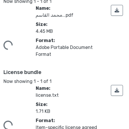
Now showing
1 - 1 of 1
Name:
محمد القاسم...pdf
Size:
4.45 MB
Format:
ing...
Adobe Portable Document
Format
License bundle
Now showing
1 - 1 of 1
Name:
license.txt
Size:
1.71 KB
Format:
ing...
Item-specific license agreed