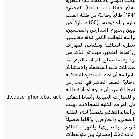
البحث النوعي بالاعتماد على النظرية
المجذرة .(Grounded Theory) تكونت عينة
الدراسة من (1941) طالباً وطالبة من طلبة الصف
العاشر في المدارس الحكومية، و(50) مشاركاً من
ربويين ومديري المدارس والمعلمين،
راسة للجانب الكمي ثلاثة مقاييس:
سيطرة الدماغية، ومقياس المهارات
اس أنماط التفكير، حيث تمّ التأكد من
اتها. وفيما يتعلق بالجانب النوعي تمّ
لمقابلات شبه المنظمة، والاستبانة.
ج الدراسة أن نمط السيطرة الدماغية
دى طلبة الصف العاشر في المدارس
لنمط الأيسر، وأن درجة امتلاك طلبة
 للمهارات الحياتية وأنماط التفكير
dc.description.abstract
لى الدرجة الكلية للمجالات، وبينت
كثر أنماط التفكير تفضيلاً لدى الطلبة
 والمحلي، والخارجي)، وأقلها تفضيلاً
لتشريعي، والتحرري). وأظهرت النتائج
 ذات دلالة إحصائية بين متوسطات