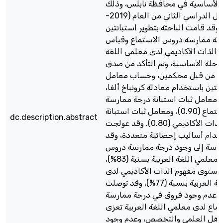
 الأساسية في محافظة نابلس، وذلك
خلال الفصل الدراسي الثاني من العام (2019-
201). وقد قامت الباحثة بتطوير استبانتين
جة ممارسة دروس الاستماع وقياس
الذات الأكاديمي لدى معلمي اللغة
مرحلة الأساسية، وتم التأكد من صدق
تين من قبل محكمين، وحساب معامل
انتين باستخدام معادلة كرونباخ ألفا،
 معامل ثبات استبانة درجة ممارسة
دروس الاستماع (0.90)، ومعامل ثبات استبانة
dc.description.abstract
مفهوم الذات الأكاديمي (0.80). وقد عولجت
تخدام أساليب إحصائية متعددة، وقد
راسة إلى وجود درجة ممارسة دروس
الاستماع لدى معلمي اللغة العربية بسنبة (83%)،
مستوى مفهوم الذات الأكاديمي لدى
معلمي اللغة العربية بنسبة (77%)، وقد توصلت
إلى عدم وجود فروق في درجة ممارسة
اع لدى معلمي اللغة العربية تعزى
ؤهل العلمي والتخصص، وعدم وجود