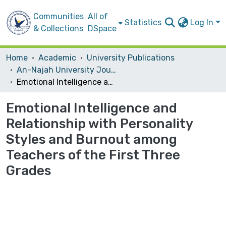
Communities
All of
Statistics
Log In
& Collections
DSpace
Home
Academic
University Publications
An-Najah University Journal for Research - B (Humanities)
Emotional Intelligence and Relationship with Personality Styles and Burnout among Teachers of the First Three Grades
Emotional Intelligence and
Relationship with Personality
Styles and Burnout among
Teachers of the First Three
Grades