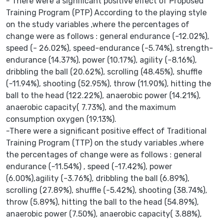
- There were a significant positive effect of Proposed
Training Program (PTP) According to the playing style
on the study variables ,where the percentages of
change were as follows : general endurance (-12.02%),
speed (- 26.02%), speed-endurance (-5.74%), strength-
endurance (14.37%), power (10.17%), agility (-8.16%),
dribbling the ball (20.62%), scrolling (48.45%), shuffle
(-11.94%), shooting (52.95%), throw (11.90%), hitting the
ball to the head (122.22%), anaerobic power (14.21%),
anaerobic capacity( 7.73%), and the maximum
consumption oxygen (19.13%).
-There were a significant positive effect of Traditional
Training Program (TTP) on the study variables ,where
the percentages of change were as follows : general
endurance (-11.54%) , speed (-17.42%), power
(6.00%),agility (-3.76%), dribbling the ball (6.89%),
scrolling (27.89%), shuffle (-5.42%), shooting (38.74%),
throw (5.89%), hitting the ball to the head (54.89%),
anaerobic power (7.50%), anaerobic capacity( 3.88%),