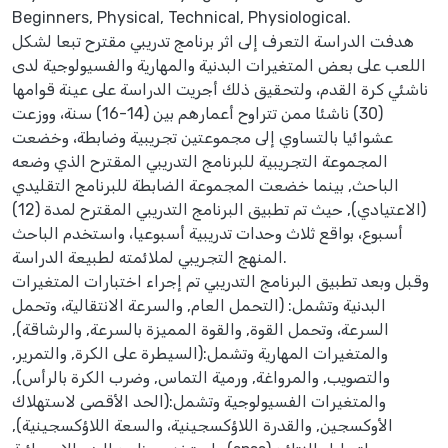
Beginners, Physical, Technical, Physiological.
هدفت الدراسة التعرف إلى اثر برنامج تدريبي مقترح تبعا لشكل
اللعب على بعض المتغيرات البدنية والمهارية والفسيولوجية لدى
ناشئي كرة القدم، ولتحقيق ذلك أجريت الدراسة على عينة قوامها
(30) ناشئا ممن تتراوح أعمارهم بين (14-16) سنة، ووزعت
عشوائيا بالتساوي إلى مجموعتين تجريبية وضابطة، وخضعت
المجموعة التجريبية للبرنامج التدريبي المقترح الذي وضعه
الباحث, بينما خضعت المجموعة الضابطة للبرنامج التقليدي
(الاعتيادي), حيث تم تطبيق البرنامج التدريبي المقترح لمدة (12)
أسبوع، بواقع ثلاث وحدات تدريبية أسبوعيا، واستخدم الباحث
المنهج التجريبي لملائمته لطبيعة الدراسة.
وقبل وبعد تطبيق البرنامج التدريبي تم إجراء اختبارات المتغيرات
البدنية وتشمل: (التحمل العام, والسرعة الانتقالية، وتحمل
السرعة، وتحمل القوة, والقوة المميزة بالسرعة, والرشاقة),
والمتغيرات المهارية وتشمل:(السيطرة على الكرة, والتمرير,
والتصويب, والمرواغة, ورمية التماس, وضرب الكرة بالرأس),
والمتغيرات الفسيولوجية وتشمل:(الحد الأقصى لاستهلاك
الأوكسجين, والقدرة اللاؤكسجينية، والسعة اللاؤكسجينية),