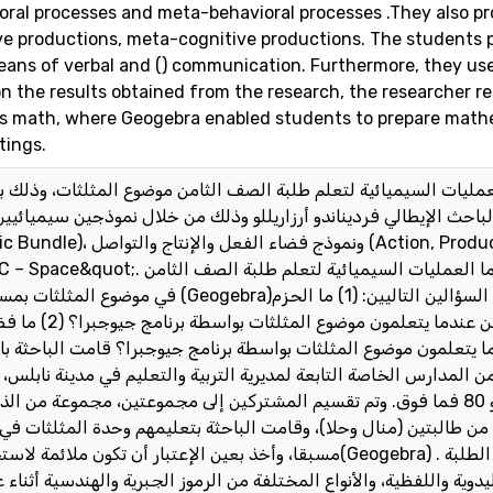
oral processes and meta-behavioral processes .They also pr
ive productions, meta-cognitive productions. The students
eans of verbal and () communication. Furthermore, they us
on the results obtained from the research, the researcher
s math, where Geogebra enabled students to prepare mathe
tings.
ليات السيميائية لتعلم طلبة الصف الثامن موضوع المثلثات، وذلك بال
لباحث الإيطالي فرديناندو أرزاريللو وذلك من خلال نموذجين سيميائيي
؟ وبشكل محدد أكثر أجابت الدراسة على السؤالين التاليين: (1) ما الح
السيميائية التي يندمج بها طلبة
ما يتعلمون موضوع المثلثات بواسطة برنامج جيوجبرا؟ قامت الباحثة ب
المدارس الخاصة التابعة لمديرية التربية والتعليم في مدينة نابلس، 
يكون متوسط العلامة في الرياضيات هو 80 فما فوق. وتم تقسيم المشتركين إلى مجموعتين، مجموع
ن طالبتين (منال وحلا)، وقامت الباحثة بتعليمهم وحدة المثلثات في 
مسبقا، وأخذ بعين الإعتبار أن(Geogebra) . وقامت الباحثة بمراقبة ومتابعة استخدام الطلبة
دوية واللفظية، والأنواع المختلفة من الرموز الجبرية والهندسية أثناء