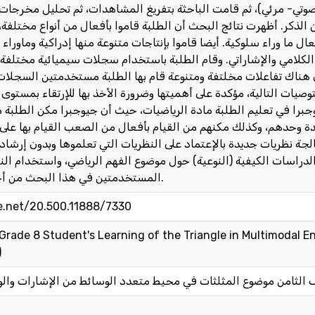
وتي- مرئي)، ثم قامت الباحثة بتفريغ المشاهدات، ثم تحليل مخرجات و
 الذكر. أظهرت نتائج البحث أن الطلبة قاموا بأفعال من أنواع مختلفة،
ال ما وراء سلوكية. أيضا قاموا بإنتاجات متنوعة منها إدراكية وماوراء 
 الكلامي والإشاراتي. وقام الطلبة باستخدام سجلات سيميائية مختلفة 
ن هناك تفاعلات مخلتفة ومتنوعة قام بها الطلبة مستخدمتين السجلات ا
التوصيات التالية، مؤكدة على أهميتها وضرورة الأخذ بها للإرتقاء بمستوى
جبرا في تعليم الطلبة مادة الرياضيات، حيث أن جيوجبرا مكن الطلبة
وحدهم، وكذلك مكنهم من القيام بأفعال من الصعب القيام بها على ال
لجة نظريات جديدة بالإعتماد على النظريات التي تعلموها وبدون إرشاد
الدراسات الكيفية (النوعية) حول موضوع الفهم الرياضي، واستخدام الن
المستخدمتين في هذا البحث من أجل تحليل هذا الفهم.
le.net/20.500.11888/7330
Grade 8 Student's Learning of the Triangle in Multimodal E
)
ف الثامن موضوع المثلثات في محيط متعدد الوسائط من الإشارات وال