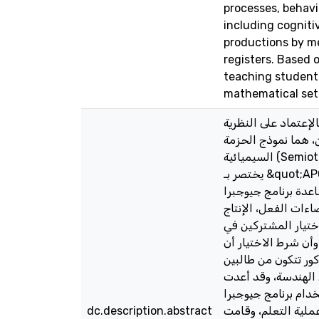
processes, behavi
including cognit
productions by m
registers. Based 
teaching student
mathematical set
إعتماد على النظرية
ن، هما نموذج الحزمة
السيميائية (Semiotic Bundle)، ونموذج فضاء الفعل والإنتاج والتواصل (Action, Production and Communication Space) والذي
يختصر بـ &quot;APC – Space&quot;. أجابت الدراسة عن السؤال الرئيس الآتي: ما العمليات السيميائية لتعلم طلبة الصف الثامن
في موضوع المثلثات بمساعدة برنامج جيوجبرا (Geogebra)زم
 الصف الثامن عندما يتعلمون موضوع المثلثات بواسطة برنامج جيوجبرا؟ (2) ما فضاءات الفعل، الإنتاج
اختيار المشتركين في
وأن شرط الاختيار أن
ة من الذكور تتكون من طالبين
(الهندسة، وقد أعدت
 تكون ملائمة لاستخدام برنامج جيوجبرا
dc.description.abstract
 عملية التعلم، وقامت