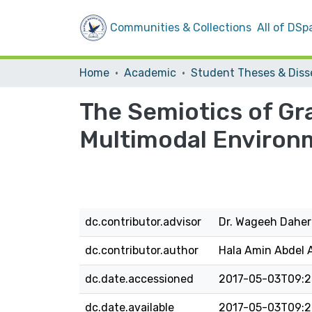
Communities & Collections
All of DSp
Home
Academic
The Semiotics of Gra
Multimodal Environm
dc.contributor.advisor
Dr. Wageeh Daher
dc.contributor.author
Hala Amin Abdel A
dc.date.accessioned
2017-05-03T09:2
dc.date.available
2017-05-03T09:2