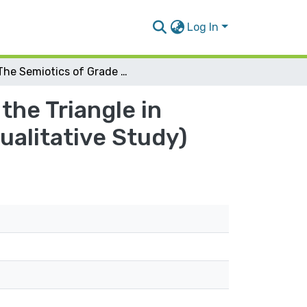
Log In
The Semiotics of Grade 8 Student's Learning of the Triangle in Multimodal Environment of Signs and Tools (A qualitative Study)
the Triangle in
ualitative Study)