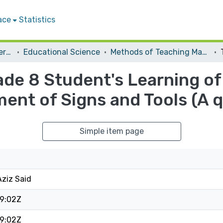
ace
Statistics
Student Theses & Dissertations
Educational Science
Methods of Teaching Mathematics
de 8 Student's Learning of 
ent of Signs and Tools (A q
Simple item page
ziz Said
9:02Z
9:02Z