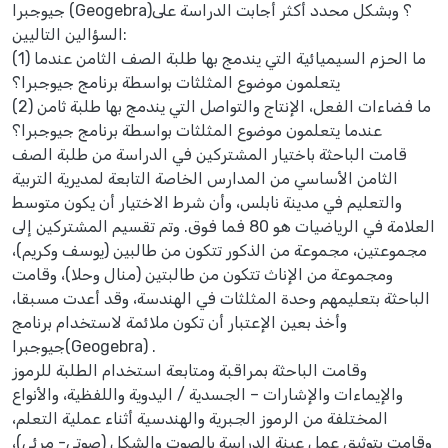
جيوجبرا (Geogebra)؟ وبشكل محدد أكثر أجابت الدراسة على
السؤالين التاليين:
(1) ما الحزم السيميائية التي يندمج بها طلبة الصف الثامن عندما
يتعلمون موضوع المثلثات بواسطة برنامج جيوجبرا؟
(2) ما فضاءات الفعل، الإنتاج والتواصل التي يندمج بها طلبة ثامن
عندما يتعلمون موضوع المثلثات بواسطة برنامج جيوجبرا؟
قامت الباحثة باختيار المشتركين في الدراسة من طلبة الصف
الثامن الأساسي من المدارس الخاصة التابعة لمديرية التربية
والتعليم في مدينة نابلس، وأن شرط الاختيار أن يكون متوسط
العلامة في الرياضيات هو 80 فما فوق. وتم تقسيم المشتركين إلى
مجموعتين، مجموعة من الذكور تتكون من طالبين (يوسف وكريم)،
ومجموعة من الإناث تتكون من طالبتين (منال وحلا)، وقامت
الباحثة بتعليمهم وحدة المثلثات في الهندسة، وقد أعدت مسبقا،
وأخذ بعين الإعتبار أن تكون ملائمة لاستخدام برنامج
جيوجبرا(Geogebra) .
وقامت الباحثة بمراقبة ومتابعة استخدام الطلبة للرموز
والإيماءات والإشارات – الجسدية / اليدوية واللفظية، والأنواع
المختلفة من الرموز الجبرية والهندسية أثناء عملية التعلم،
وقامت بتوثيق عمل عينة الدراسة بالصوت والشكل (صوتي- مرئي)،