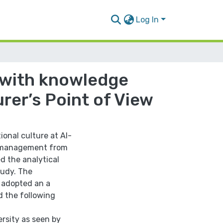
Log In
p with knowledge
rer’s Point of View
onal culture at Al-
e management from
d the analytical
tudy. The
 adopted an a
d the following
ersity as seen by