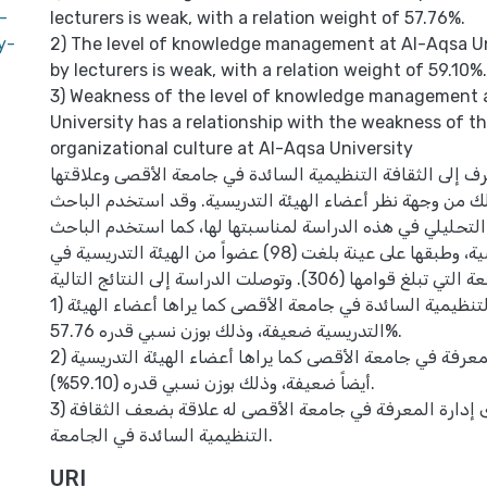
-
lecturers is weak, with a relation weight of 57.76%.
y-
2) The level of knowledge management at Al-Aqsa Un
by lecturers is weak, with a relation weight of 59.10%.
3) Weakness of the level of knowledge management 
University has a relationship with the weakness of t
organizational culture at Al-Aqsa University
 إلى الثقافة التنظيمية السائدة في جامعة الأقصى وعلاقتها
لك من وجهة نظر أعضاء الهيئة التدريسية. وقد استخدم الباحث
لتحليلي في هذه الدراسة لمناسبتها لها، كما استخدم الباحث
استبانة كأداة أساسية، وطبقها على عينة بلغت (98) عضواً من الهيئة التدريسية في
الجامعة التي تبلغ قوامها (306). وتوصلت الدراسة إلى النتائج التالية:
1) أن الثقافة التنظيمية السائدة في جامعة الأقصى كما يراها أعضاء الهيئة
التدريسية ضعيفة، وذلك بوزن نسبي قدره 57.76%.
2) أن مستوى إدارة المعرفة في جامعة الأقصى كما يراها أعضاء الهيئة التدريسية
أيضاً ضعيفة، وذلك بوزن نسبي قدره (59.10%).
3) أن ضعف مستوى إدارة المعرفة في جامعة الأقصى له علاقة بضعف الثقافة
التنظيمية السائدة في الجامعة.
URI