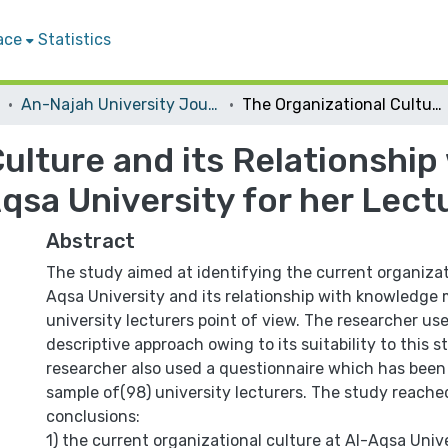
ace
Statistics
An-Najah University Journal for Research - B (Humanities)
The Organizational Culture and its Relationship with knowledge Management at Al-Aqsa University for her Lecturer’s Point of View
Culture and its Relationshi
sa University for her Lectu
Abstract
The study aimed at identifying the current organizati
Aqsa University and its relationship with knowledg
university lecturers point of view. The researcher use
descriptive approach owing to its suitability to this s
researcher also used a questionnaire which has been
sample of(98) university lecturers. The study reache
conclusions:
1) the current organizational culture at Al-Aqsa Univ