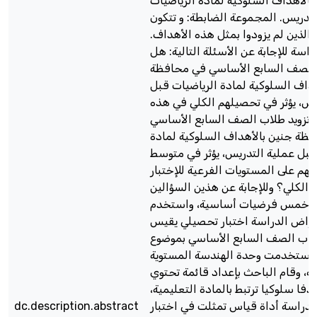
 بالأهداف السلوكية لمادة الرياضيات
لتدريس. المجموعة الضابطة: و تتكون
 الذين لم يزودوا بمثل هذه الأهداف
سة للإجابة عن الأسئلة التالية: هل
 الصف السابع الأساسي في محافظة
هداف السلوكية لمادة الرياضيات قبل
يس، يؤثر في تحصيلهم الكلي في هذه
 تزويد طلاب الصف السابع الأساسي
ظة جنين بالأهداف السلوكية لمادة
قبل عملية التدريس، يؤثر في متوسط
تهم على المستويات الفرعية للإختبار
 الكلي؟ وللإجابة عن هذين السؤالين
خمس فرضيات أساسية، واستخدم
راض الدراسة اختبار تحصيلي يقيس
اب الصف السابع الأساسي بموضوع
 واستخدمت وحدة الهندسة المستوية
ة، وقام الباحث بإعداد قائمة تحتوي
ى (64) هدفا سلوكيا ترتبط بالمادة التعليمية
dc.description.abstract
لدراسة أداة قياس تمثلت في اختبار