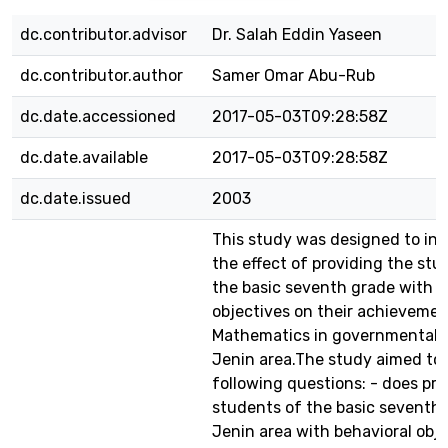
dc.contributor.advisor
Dr. Salah Eddin Yaseen
dc.contributor.author
Samer Omar Abu-Rub
dc.date.accessioned
2017-05-03T09:28:58Z
dc.date.available
2017-05-03T09:28:58Z
dc.date.issued
2003
This study was designed to inv
the effect of providing the stu
the basic seventh grade with b
objectives on their achievemen
Mathematics in governmental s
Jenin area.The study aimed to
following questions: - does pro
students of the basic seventh 
Jenin area with behavioral obj