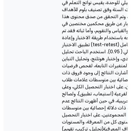
يلي للوحدة، يقيس نواتج التعلم في
ات الستة وفق تصنيف بلوم للأهداف
ة، وتم التحقق من صدق محتوى هذا
تبار عن طريق محكمين مختصين في
 والقياس والتقويم، وأما ثباته فقد تم
ه باستخدام طريقة الاختبار وإعادة
تطبيق الاختبار (test-retest) حيث بلغ معامل
الثبات الكلي ( 0.95). استخدم الباحث تحليل
حادي، وإختبار هوتلنج، وتحليل التباين
المتغيرات التابعة، لفحص فرضيات
 وأشارت النتائج إلى وجود فروق ذات
إحصائية بين متوسطات علامات طلاب
ن، على اختبار التحصيل الكلي، وعلى
 الفرعية (استيعاب، تطبيق)، ولصالح
جريبية، في حين أظهرت النتائج عدم
 ذات دلالة إحصائية بين متوسطات
 المجموعتين، على اختبار التحصيل
ستوى كل من المعرفة، والمستويات
أهداف المعرفية(تحليل، تركيب، تقويم