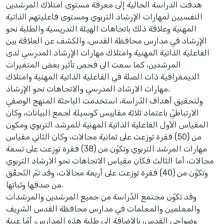
هدفت الدراسة الحالية إلى معرفة مستوى امتلاك المرشدين
النفسيين لمهارات الإرشاد التربوي ومستوى فاعليتهم الذاتية
المهنية وعلاقة ذلك باتجاهات الهيئة التدريسية والطلبة نحو
الإرشاد في مدارس محافظة القدس، والكشف عن العلاقة بين
الفاعلية الذاتية المهنية وامتلاك مهارات الإرشاد المدرسي لدى
المرشدين، كما سعت الى فحص تأثير بعض المتغيرات
الديمغرافية ذات الصلة في الفاعلية الذاتية المهنية وامتلاك
مهارات الارشاد المدرسي والاتجاهات نحو الإرشاد.
ولتحقيق أهداف الدّراسة، استخدمت الباحثة المنهج الوصفي
الارتباطيّ باعتماد ثلاثة مقاييس كوسيلة لجمع البيانات، وكان
المقياس الأول الفاعلية الذاتية المهنية للمرشد التربوي ومكون
من (50) فقرة توزعت على ثمانية مجالات، وكان الثاني مقياس
مهارات المرشد التربوي وتكوّن من (38) فقرة توزعت على تسعة
مجالات، أما الثالث فكان مقياس الاتجاهات نحو الارشاد التربوي
وتكوّن من (40) فقرة توزعت على أربعة مجالات، وقد تمّ التّحقّق
من صدقها وثباتها.
وقد تكوّن مجتمع الدِّراسة من جميع المرشدين والمرشدات
والمعلمين والمعلمات في مدارس محافظة القدس الشريف
وضواحي القدس، بالإضافة الى طلبة هذه المدارس، أمّا عينة