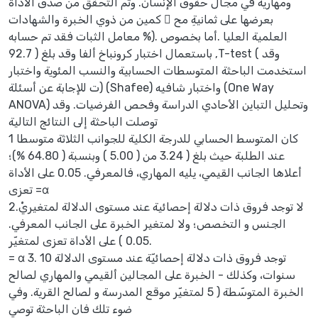
ومهاريّة في مجال حقوق الإنسان. وتم الّتحقق من صدق الأداة
بعرضها على ثمانيةِ مح ّ كمين من ذوي الخبرة والشهادات
العلمية العليا .أما بخصوص .(% معامل الثبات فقد تم حسابه
باستعمال اختبار كرونباخ ألفا وقد بلغ ( 92.7 ,T-test ( وقد
استخدمت الباحثة المتوسطات الحسابية والنسب المئوية واختبار
(ت للإجابة عن أسئلة (Shafee) واختبار شافيه (One Way
ANOVA) وتحليل التباين الأحادي الدراسة وفحص الفرضيات. وقد
توصلت الباحثة إلى النتائج التالية
1 كان المتوسط الحسابي للدرجة الكلية للجوانب الثلاثة متوسطا
عند الطلبة حيث بلغ ( 3.24 من ( 5.00 ) وبنسبة ( 64.80 %)؛
أعلاها الجانب القيمي، يليه المهاري، فالمعرفي. 0.05 على الأداة
تعزى =α
2.لا توجد فروق ذات دلالة إحصائية عند مستوى الدلالة لمتغيريْ
الجنس و التخصص؛ ولا لمتغير الخبرة على الجانب المعرفي.
0.05 ) على الأداة تعزى لمتغيّر.
= α 3. توجد فروق ذات دلالة إحصائيّة عند مستوى الدلالة 10
سنوات، وكذلك - الخبرة على المجالين ألقيمي والمهاري لصالح
الخبرة المتوسّطة ( 5 لمتغيّر موقع المدرسة و لصالح القرية. وفي
ضوء تلك فان الباحثة توصي