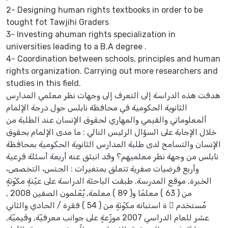
2- Designing human rights textbooks in order to be
tought fot Tawjihi Graders
3- Investing ahuman rights specialization in
universities leading to a B.A degree .
4- Coordination between schools, principles and human
rights organization. Carrying out more researchers and
studies in this field.
هدفت هذه الدراسة إلى التعرف إلى وجهات نظر معلمي المدارس
الثانوية الحكومية في محافظة نابلس حول درجة الإلمام
ألمعلوماتي والقيمي والمهاري لحقوق الإنسان عند الطلبة من
خلال الإجابة على السؤال الرئيس التالي : ما مدى الإلمام بحقوق
الإنسان والتسامح لدى طلبة المدارس الثانوية الحكومية بمحافظة
نابلس من وجهة نظر معلميهم؟ وقد انبثق عنه أربعة أسئلة فرعية
وأربع فرضيات صفرية تتعلق بمتغيرات : الجنس، التخصص،
الخبرة, موقع المدرسة. طبقت الباحثة الدراسة على عيّنةٍ مكوّنةٍ
من ( 63 ) معلمًا و( 89 ) معلمة, يُعّلمون الصفين 2008 ,
مُستخدم ً ة استبانه مكوّنةٍ من ( 54 ) فقرة / الحادي والثاني
عشر للعام الدراسي 2007 موزّعةٍ على جوانب معرفيّة, وقيميّة,