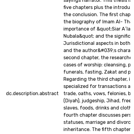
sayings narrator. This thesis is
five chapters plus the introduc
the conclusion. The first chapt
the biography of Imam Al- Thah
importance of &quot;Siar A´lam
Nubala&quot; and the significa
Jurisdictional aspects in both 
and the author&#039;s characte
second chapter, the researche
cases of worship: cleansing, pr
funerals, fasting, Zakat and pi
Regarding the third chapter, it
specialized for transactions a
dc.description.abstract
trade, oaths, vows, felonies, b
(Diyah), judgeship, Jihad, free
slaves, foods, drinks and cloth
fourth chapter discusses perso
statuses, marriage and divorce
inheritance. The fifth chapter