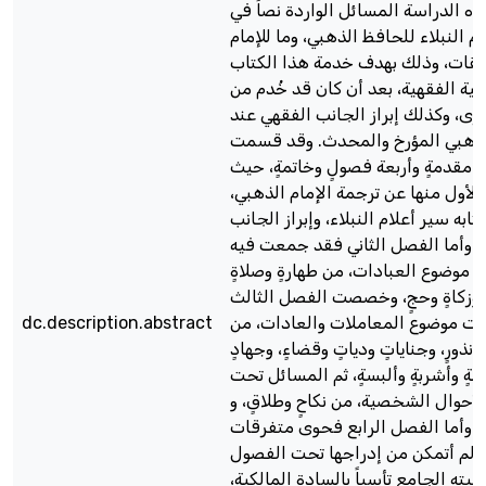
ذه الدراسة المسائل الواردة نصاً في
م النبلاء للحافظ الذهبي، وما للإمام
ليقات، وذلك بهدف خدمة هذا الكتاب
حية الفقهية، بعد أن كان قد خُدم من
خرى، وكذلك إبراز الجانب الفقهي عند
الذهبي المؤرخ والمحدث. وقد قسمت
ى مقدمةٍ وأربعة فصولٍ وخاتمةٍ، حيث
لأول منها عن ترجمة الإمام الذهبي
ابه سير أعلام النبلاء، وإبراز الجانب
، وأما الفصل الثاني فقد جمعت فيه
موضوع العبادات، من طهارةٍ وصلاةٍ
ٍ وزكاةٍ وحجٍ، وخصصت الفصل الثالث
dc.description.abstract
ت موضوع المعاملات والعادات، من
ٍ ونذورٍ، وجناياتٍ ودياتٍ وقضاءٍ، وجهادٍ
مةٍ وأشربةٍ وألبسةٍ، ثم المسائل تحت
أحوال الشخصية، من نكاحٍ وطلاقٍ، و
 وأما الفصل الرابع فحوى متفرقات
ي لم أتمكن من إدراجها تحت الفصول
ميته الجامع تأسياً بالسادة المالكية