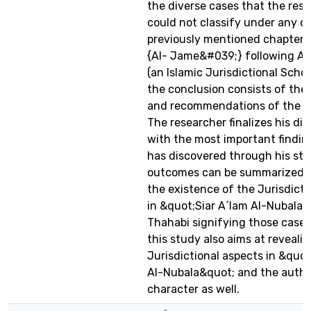
the diverse cases that the res
could not classify under any o
previously mentioned chapter
{Al- Jame&#039;} following Al-
(an Islamic Jurisdictional School
the conclusion consists of the 
and recommendations of the re
The researcher finalizes his dis
with the most important findin
has discovered through his st
outcomes can be summarized b
the existence of the Jurisdicti
in &quot;Siar A´lam Al-Nubala&
Thahabi signifying those cases
this study also aims at reveali
Jurisdictional aspects in &quot
Al-Nubala&quot; and the auth
character as well.