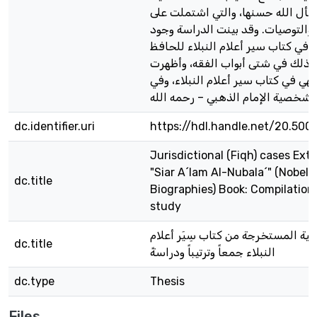
أسأل الله حسنها، والتي اشتملت على
 والتوصيات. وقد بينت الدراسة وجود
 في كتاب سير أعلام النبلاء للحافظ
وذلك في شتى أبواب الفقه، وأظهرت
هي في كتاب سير أعلام النبلاء، وفي
لذهبي – رحمه الله
dc.identifier.uri
https://hdl.handle.net/20.500
Jurisdictional (Fiqh) cases Ext
"Siar A´lam Al-Nubala´" (Nobel 
dc.title
Biographies) Book: Compilation,
study
ية المستخرجة من كتاب سِيَر أعلام
dc.title
النبلاء جمعاً وترتيباً ودراسةً
dc.type
Thesis
Files