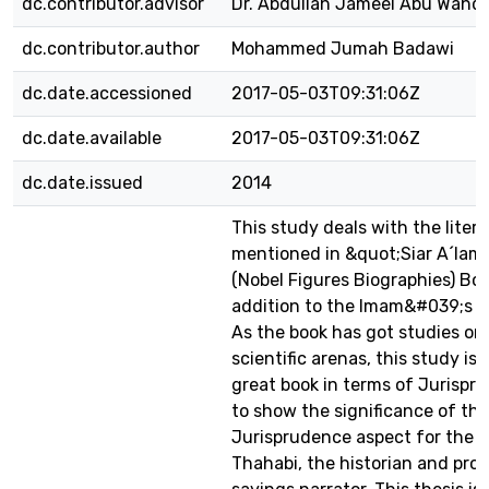
dc.contributor.advisor
Dr. Abdullah Jameel Abu Wahd
dc.contributor.author
Mohammed Jumah Badawi
dc.date.accessioned
2017-05-03T09:31:06Z
dc.date.available
2017-05-03T09:31:06Z
dc.date.issued
2014
This study deals with the litera
mentioned in &quot;Siar A´lam
(Nobel Figures Biographies) Boo
addition to the Imam&#039;s 
As the book has got studies o
scientific arenas, this study is 
great book in terms of Jurispr
to show the significance of the
Jurisprudence aspect for the 
Thahabi, the historian and pro