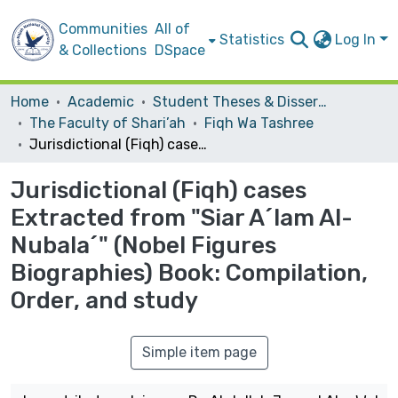
Communities
All of
Statistics
Log In
& Collections
DSpace
Home
Academic
Student Theses & Dissertations
The Faculty of Shari’ah
Fiqh Wa Tashree
Jurisdictional (Fiqh) cases Extracted from "Siar A´lam Al-Nubala´" (Nobel Figures Biographies) Book: Compilation, Order, and study
Jurisdictional (Fiqh) cases
Extracted from "Siar A´lam Al-
Nubala´" (Nobel Figures
Biographies) Book: Compilation,
Order, and study
Simple item page