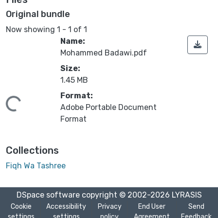
Original bundle
Now showing
1 - 1 of 1
Name:
Mohammed Badawi.pdf
Size:
1.45 MB
Format:
ding...
Adobe Portable Document
Format
Collections
Fiqh Wa Tashree
DSpace software
copyright © 2002-2026
LYRASIS
Cookie
Accessibility
Privacy
End User
Send
settings
settings
policy
Agreement
Feedback