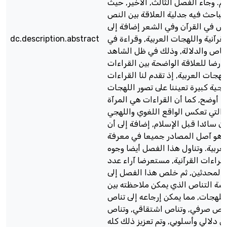
يم. وجاء الفصل الثالث, الأخير, حيث
الباحث فيه جدلية العلاقة بين النص
اص في القرآن وفي الشعر إضافة إلى
dc.description.abstract
لقرآنية واللهجات العربية, وقراءة في
تناص والدلالة, وذلك في ظل الشاهد
ارضا للعلاقة الواضحة بين القراءات
للهجات العربية, إذ تقدم لنا القراءات
هجية كبيرة تعيننا على تصور اللهجات
را أوضح, كما أن القراءات هي المرآة
 التي تعكس الواقع اللغوي واللهجي
ن سائدا قبل الإسلام, إضافة إلى أن
ن هو آصل المصادر جميعا في معرفة
عربية. وتناول هذا الفصل أيضا وجوه
قراءات القرآنية, مستعرضا آراء عدد
والمحدثين, ثم خلص هذا الفصل إلى
شة التناص الذي يمكن ملاحظته بين
اللهجات, مما يمكن إرجاعه إلى تناص
ناص صرفي, وتناص اشتقاقي, وتناص
 دلالي وأسلوبي, وتم تعزيز ذلك كله