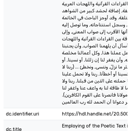
 القراءات القرآنية واللهجات العربية
لفة, إضافة لحشد كبير من الشواهد
ختلفة. وقد أوجز الباحث في الخاتمة
ث, وسجل استنتاجاته, وما توصل إليه
 أنها الأقرب إلى صواب المعنى, وإلى
اقة بين القراءات القرآنية واللهجات
ه أسأل أن يلهمنا الصواب, وأن يجنبنا
يجعل عملنا هذا, وكل أعمالنا مخلصة
, وأن يغفر لنا إن زللنا, أو نسينا, أو
كثر ما نزلّ, وننسى, ونخطئ ... (ربنا لا
 نسينا أو أخطأنا, ربنا ولا تحمل علينا
ا حملته على الذين من قبلنا, ربنا ولا
ما لا طاقة لنا به واعف عنا واغفر لنا
نت مولانا فانصرنا على القوم الكافرين
dc.identifier.uri
https://hdl.handle.net/20.500
Employing of the Poetic Text in
dc.title