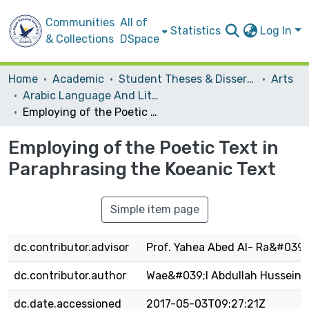
Communities
All of
Statistics
Log In
& Collections
DSpace
Home
Academic
Student Theses & Dissertations
Arts
Arabic Language And Literature
Employing of the Poetic Text in Paraphrasing the Koeanic Text
Employing of the Poetic Text in
Paraphrasing the Koeanic Text
Simple item page
dc.contributor.advisor
Prof. Yahea Abed Al- Ra&#039;
dc.contributor.author
Wae&#039;l Abdullah Hussein 
dc.date.accessioned
2017-05-03T09:27:21Z