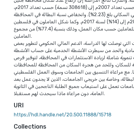
. وأشارت نتائج الدراسة إلى ارتفاع عدد سكان محافظة جنين
من (251807 نسمة) حسب تعداد 2007م إلى (308618 نسمة) حسب تعداد 2017م،
أي بمعدل نمو سكاني السكاني بلغ (2.23%). وانخفاض نسبة البطالة في المحافظة
من (16.7%) لسنة 2007م إلى (14%) لسنة 2017م. وكما شكل العاملون في فلسطين
النسبة الأعلى للعاملين حسب مكان العمل، وذلك بنسبة (77.4%) من مجموع
العاملين.
التي توصلت لها الدراسة، الدعم المالي الحكومي لتطوير بعض
صادية والحد من سيطرت الأنشطة الخدمية على حساب الأنشطة
 تنموية شاملة لزيادة الاستثمارات في المحافظة، لتوفير فرص
ة للسكان، وللحد من هجرة السكان من المحافظة للمحافظات
ا. مع مراعاة التنسيق بين الجامعات وسوق العمل الفلسطيني
لبطالة، وخاصة بين خريجي الجامعات، الذين لا يجدون عمل بعد
جامعات تعمل على استيعاب جميع الطلبة الناجحين في الثانوية
العامة، دون مراعاة ماذا سيحدث لهم مستقبلا.
URI
https://hdl.handle.net/20.500.11888/15718
Collections