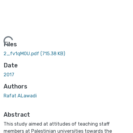
Loading...
Files
2_fv1qM0U.pdf
(715.38 KB)
Date
2017
Authors
Rafat ALawadi
Abstract
This study aimed at attitudes of teaching staff
members at Palestinian universities towards the