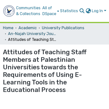
Communities
All of
Statistics
Log In
& Collections
DSpace
Home
Academic
University Publications
An-Najah University Journal for Research - B (Humanities)
Attitudes of Teaching Staff Members at Palestinian Universities towards the Requirements of Using E-Learning Tools in the Educational Process
Attitudes of Teaching Staff
Members at Palestinian
Universities towards the
Requirements of Using E-
Learning Tools in the
Educational Process