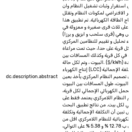
ي استقرار وثبات تشغيل النظام وان
مر الافتراضي لمكونات النظام وتقلل
تاج الطاقة الكهربائية. تم تطبيق هذا
 على ثلاث قرى صغيرة و معزولة في
اس وهي (قرى سلحب و ابزيق و يرزا
اء تحليل و تقييم للنظامين المركزي
لكل قرية على حدا، حيث تمت مراعاة
ت في كل قرية وكذلك المسافات بين
البيوت ، وتم لكل حالة. ($/kWh) وتكلفة وحدة
إنتاج الكهرباء (LCC) احتساب التكلفة الإجمالية
dc.description.abstract
ن تصميم النظام المركزي يأخذ بعين
د البيوت، طول المسافات بين البيوت
الحمل الكهربائي الإجمالي لكل قرية
يم النظام اللامركزي يعتمد فقط على
ائي لكل بيت. من نتائج تطبيق البحث
 تبين أن التكلفة الإجمالية وتكلفة
الكهربائية للنظام اللامركزي اقل من
النظام المركزي ب 12.78 % و 5.38 % على التوالي،