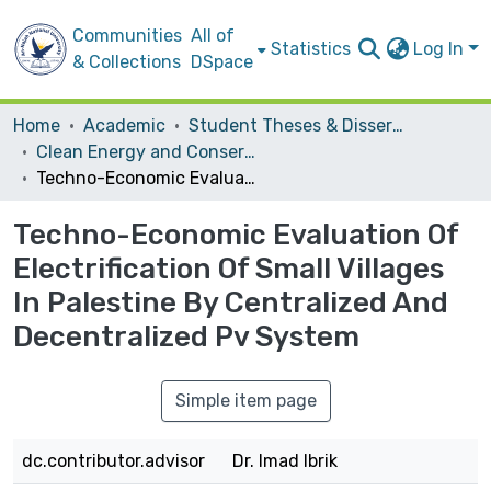
Communities
All of
Statistics
Log In
& Collections
DSpace
Home
Academic
Student Theses & Dissertations
Clean Energy and Conservation Strategy
Techno-Economic Evaluation Of Electrification Of Small Villages In Palestine By Centralized And Decentralized Pv System
Techno-Economic Evaluation Of
Electrification Of Small Villages
In Palestine By Centralized And
Decentralized Pv System
Simple item page
dc.contributor.advisor
Dr. Imad Ibrik