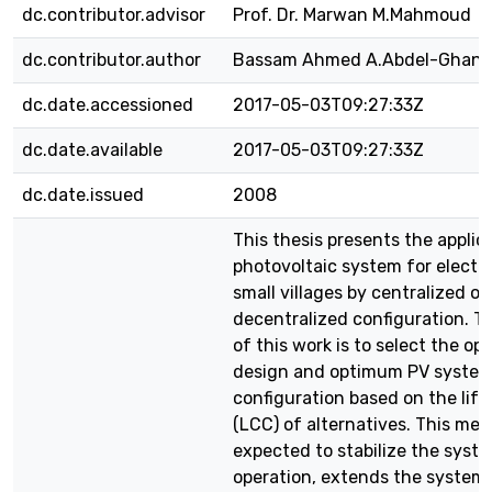
dc.contributor.advisor
Prof. Dr. Marwan M.Mahmoud
dc.contributor.author
Bassam Ahmed A.Abdel-Ghani
dc.date.accessioned
2017-05-03T09:27:33Z
dc.date.available
2017-05-03T09:27:33Z
dc.date.issued
2008
This thesis presents the applic
photovoltaic system for electri
small villages by centralized or
decentralized configuration. T
of this work is to select the o
design and optimum PV syste
configuration based on the life
(LCC) of alternatives. This met
expected to stabilize the syst
operation, extends the syste