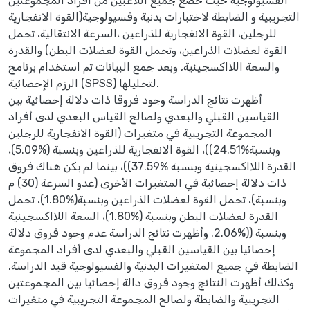
الفسيولوجية حيث خضع جميع اللاعبين من أفراد المجموعتين
التجريبية و الضابطة لاختبارات بدنية وفسيولوجية(القوة الانفجارية
للرجلين، القوة الانفجارية للذراعين ،السرعة الانتقالية، تحمل
القوة لعضلات الذراعين، وتحمل القوة لعضلات البطن) والقدرة
والسعة اللااكسجينية, وبعد جمع البيانات تم استخدام برنامج
الرزم الإحصائية (SPSS) لتحليلها.
أظهرت نتائج الدراسة وجود فروقا ذات دلالة إحصائية بين
القياسين القبلي والبعدي ولصالح القياس البعدي لدى أفراد
المجموعة التجريبية في متغيرات (القوة الانفجارية للرجلين
وبنسبة%24.51))، القوة الانفجارية للذراعين وبنسبة (%5.09)،
القدرة اللااكسجينية وبنسبة %37.59))، بينما لم يكن هناك فروق
ذات دلالة إحصائية في المتغيرات الأخرى (عدو السرعة (30) م
وبنسبة)، تحمل القوة لعضلات الذراعين وبنسبة(%1.80)، تحمل
القدرة لعضلات البطن وبنسبة (%1.80)، السعة اللااكسجينية
وبنسبة ((%2.06. وأظهرت نتائج الدراسة عدم وجود فروق دلالة
إحصائيا بين القياسين القبلي والبعدي لدى أفراد المجموعة
الضابطة في جميع المتغيرات البدنية والفسيولوجية قيد الدراسة.
وكذلك أظهرت النتائج وجود فروق دالة إحصائيا بين المجموعتين
التجريبية والضابطة ولصالح المجموعة التجريبية في متغيرات