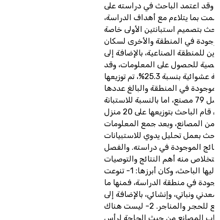
ا. وقد اعتمد الباحث في دراسته على
ممت بما يتلاءم مع أهداف الدراسة،
احث بتصميم استبانتين الأولى خاصة
موجودة في المنطقة والأخرى لسكان
رين للمنطقة الصناعية، بالإضافة إلى
شخصية للحصول على المعلومات، وقد
اخذ الباحث عينة عشوائية بنسبة 25.3%، تم توزيعها
لموجودة في المنطقة والبالغ عددها
20 مصنع من أصل 79 مصنع، اما بالنسبة للاستبانة
الخاص بالسكان قام الباحث بتوزيعها على 20 منزل
ب من المصانع، وبعد جمع المعلومات
باحث بعمل تحليل يدوي للاستبيانات
نتائج الموجودة في دراسته. والفصل
ستخلاص منه أهم النتائج والتوصيات
التي توصل إليها الباحث، وكان أبرزها: 1- تنوعت
وجودة في منطقة الدراسة، فمنها ما
معدني ونباتي، وإنشائي، بالإضافة إلى
وجود مصانع للحجر والمناجر. 2- ليست هناك
اب المصانع من حيث الحاجة لرأس