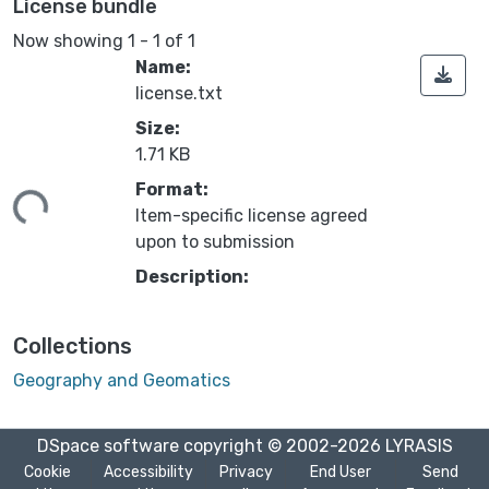
License bundle
Now showing
1 - 1 of 1
Name:
license.txt
Size:
1.71 KB
Format:
ing...
Item-specific license agreed
upon to submission
Description:
Collections
Geography and Geomatics
DSpace software
copyright © 2002-2026
LYRASIS
Cookie
Accessibility
Privacy
End User
Send