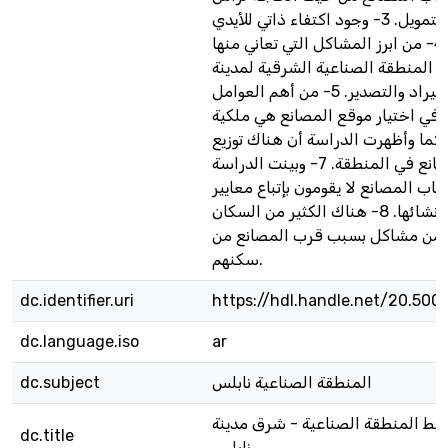
المال والتمويل. 3- وجود اكتفاء ذاتي للأيدي
العاملة. 4- من ابرز المشاكل التي تعاني منها
 المنطقة الصناعية الشرقية لمدينة
نابلس هي الاستيراد والتصدير. 5- من أهم العوامل
في اختيار موقع المصانع هي ملكية
أرض. 6- كما وأظهرت الدراسة أن هناك توزيع
عشوائي للمصانع في المنطقة. 7- وبينت الدراسة
ب المصانع لا يقومون بإتباع معايير
التخطيط عند إنشائها. 8- هناك الكثير من السكان
ن من مشاكل بسبب قرب المصانع من
سكنهم.
dc.identifier.uri
https://hdl.handle.net/20.500
dc.language.iso
ar
المنطقة الصناعية نابلس
dc.subject
يط المنطقة الصناعية - شرق مدينة
dc.title
نابلس