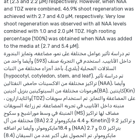
at (2.3 and 2.2 µM) respectively. However, when NAA
and TDZ were combined, 46.9% shoot regeneration was
achieved with 2.7 and 4.0 µM, respectively. Very low
shoot regeneration was observed with all NAA levels
combined with 1.0 and 2.0 µM TDZ. High rooting
percentage (100%) was obtained when NAA was added
to the media at (2.7 and 5.4 µM).
تم دراسة تأثير عوامل مختلفة على نمو، مضاعفه، وتمايز البندورة
داخل الأنابيب. استخدم في التجربة صنف (593) وأيضا واحد من
السلالات المحلية (بلدي)، بأخذ أجزاء مختلفة من النبات
(hypocotyl, cotyledon, stem, and leaf). تم دراسة تأثير
تراكيز مختلفة من الاكسينات حامض النفثالين (NAA)، وأيضا
هرمونات مختلفة من السيتوكينين بنزيل أدينين(BA), كاينتين(Kin)
، والثايدازارون(TDZ) على المضاعفة والتمايز. تم استخدام سويقات
منبته داخل الأنابيب في تجربه المضاعفة. تم زراعة السويقات
المنبتة في وسط موراشيج و سكوج (MS) مضاف لها تراكيز
مختلفة من أل (BA) 2.2 و 4.4 مايكرومولر، Kinetin)) و تراكيز 9.2
و 18.4مايكرومولر، وأيضا تم اضافه (NAA) بتراكيز 0.0 و 2.7
مايكرومولر. تم الحصول على أكبر عدد من السيقان (8.4)