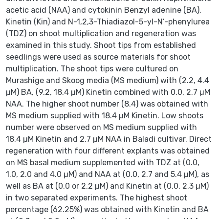
acetic acid (NAA) and cytokinin Benzyl adenine (BA),
Kinetin (Kin) and N-1,2,3-Thiadiazol-5-yl-N’-phenylurea
(TDZ) on shoot multiplication and regeneration was
examined in this study. Shoot tips from established
seedlings were used as source materials for shoot
multiplication. The shoot tips were cultured on
Murashige and Skoog media (MS medium) with (2.2, 4.4
µM) BA, (9.2, 18.4 µM) Kinetin combined with 0.0, 2.7 µM
NAA. The higher shoot number (8.4) was obtained with
MS medium supplied with 18.4 µM Kinetin. Low shoots
number were observed on MS medium supplied with
18.4 µM Kinetin and 2.7 µM NAA in Baladi cultivar. Direct
regeneration with four different explants was obtained
on MS basal medium supplemented with TDZ at (0.0,
1.0, 2.0 and 4.0 µM) and NAA at (0.0, 2.7 and 5.4 µM), as
well as BA at (0.0 or 2.2 µM) and Kinetin at (0.0, 2.3 µM)
in two separated experiments. The highest shoot
percentage (62.25%) was obtained with Kinetin and BA