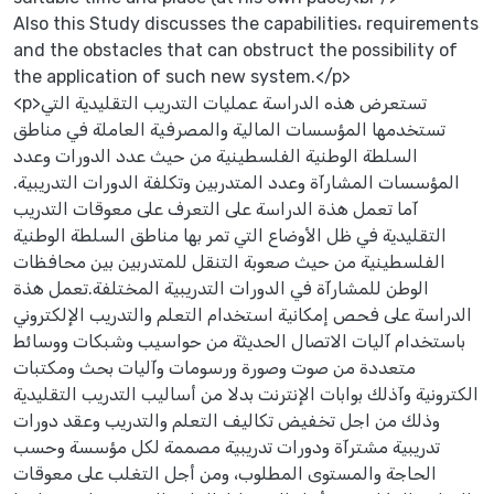
Also this Study discusses the capabilities، requirements
and the obstacles that can obstruct the possibility of
the application of such new system.</p>
<p>تستعرض هذه الدراسة عمليات التدريب التقليدية التي
تستخدمها المؤسسات المالية والمصرفية العاملة في مناطق
السلطة الوطنية الفلسطينية من حيث عدد الدورات وعدد
المؤسسات المشارآة وعدد المتدربين وتكلفة الدورات التدريبية.
آما تعمل هذة الدراسة على التعرف على معوقات التدريب
التقليدية في ظل الأوضاع التي تمر بها مناطق السلطة الوطنية
الفلسطينية من حيث صعوبة التنقل للمتدربين بين محافظات
الوطن للمشارآة في الدورات التدريبية المختلفة.تعمل هذة
الدراسة على فحص إمكانية استخدام التعلم والتدريب الإلكتروني
باستخدام آليات الاتصال الحديثة من حواسيب وشبكات ووسائط
متعددة من صوت وصورة ورسومات وآليات بحث ومكتبات
الكترونية وآذلك بوابات الإنترنت بدلا من أساليب التدريب التقليدية
وذلك من اجل تخفيض تكاليف التعلم والتدريب وعقد دورات
تدريبية مشترآة ودورات تدريبية مصممة لكل مؤسسة وحسب
الحاجة والمستوى المطلوب، ومن أجل التغلب على معوقات