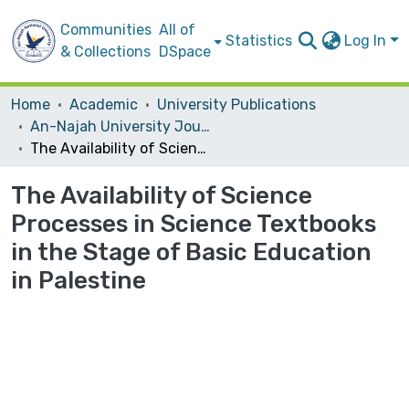
Communities
All of
Statistics
Log In
& Collections
DSpace
Home
Academic
University Publications
An-Najah University Journal for Research - B (Humanities)
The Availability of Science Processes in Science Textbooks in the ‎Stage of Basic Education in Palestine
The Availability of Science
Processes in Science Textbooks
in the ‎Stage of Basic Education
in Palestine