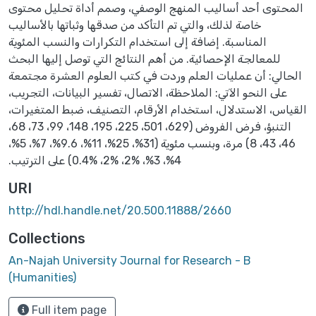
المحتوى أحد أساليب المنهج الوصفي، ‏وصمم أداة تحليل محتوى
خاصة لذلك، والتي تم التأكد من صدقها وثباتها بالأساليب
المناسبة. ‏إضافة إلى استخدام التكرارات والنسب المئوية
للمعالجة الإحصائية. من أهم النتائج التي توصل ‏إليها البحث
الحالي: أن عمليات العلم وردت في كتب العلوم العشرة مجتمعة
على النحو الآتي: ‏الملاحظة، الاتصال، تفسير البيانات، التجريب،
القياس، الاستدلال، استخدام الأرقام، التصنيف، ‏ضبط المتغيرات،
التنبؤ، فرض الفروض (629، 501، 225، 195، 148، 99، 73، 68،
‏‏46، 43، 8) مرة، وبنسب مئوية (31%، 25%، 11%، 9.6%، 7%، 5%،
4%، 3%، ‏‏2%، 2%، 0.4%) على الترتيب.‏
URI
http://hdl.handle.net/20.500.11888/2660
Collections
An-Najah University Journal for Research - B
(Humanities)
Full item page