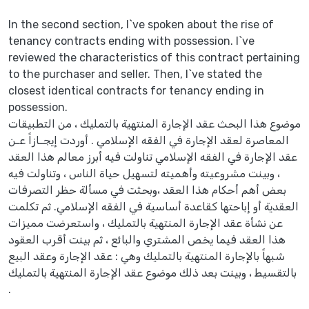
In the second section, I`ve spoken about the rise of
tenancy contracts ending with possession. I`ve
reviewed the characteristics of this contract pertaining
to the purchaser and seller. Then, I`ve stated the
closest identical contracts for tenancy ending in
possession.
موضوع هذا البحث عقد الإجارة المنتهية بالتمليك ، من التطبيقات
المعاصرة لعقد الإجارة في الفقه الإسلامي . أوردت إيجـازاً عـن
عقد الإجارة في الفقه الإسلامي تناولت فيه أبرز معالم هذا العقد
، وبينت مشروعيته وأهميته لتسهيل حياة الناس ، وتناولت فيه
بعض أهم أحكام هذا العقد ،وبحثت في مسألة حظر التصرفات
العقدية أو إباحتها كقاعدة أساسية في الفقه الإسلامي. ثم تكلمت
عن نشأة عقد الإجارة المنتهية بالتمليك ، واستعرضت مميزات
هذا العقد فيما يخص المشتري والبائع ، ثم بينت أقرب العقود
شبهاً بالإجارة المنتهية بالتمليك وهي : عقد الإجارة وعقد البيع
بالتقسيط ، وبينت بعد ذلك موضوع عقد الإجارة المنتهية بالتمليك
.