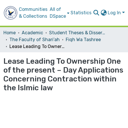
Communities
All of
Statistics
Log In
& Collections
DSpace
Home
Academic
Student Theses & Dissertations
The Faculty of Shari’ah
Fiqh Wa Tashree
Lease Leading To Ownership One of the present – Day Applications Concerning Contraction within the Islmic law
Lease Leading To Ownership One
of the present – Day Applications
Concerning Contraction within
the Islmic law